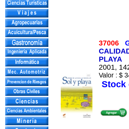
37006
G
CALIDAD
PLAYA
2001, 142
Valor : $ 3
Stock 