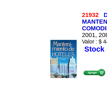
21932
D
MANTEN
COMODI
2001, 208
Valor : $ 4
Stock 