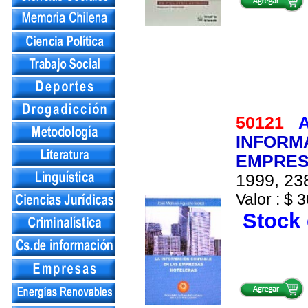
50121
A
INFORM
EMPRES
1999, 238
Valor : $ 3
Stock 