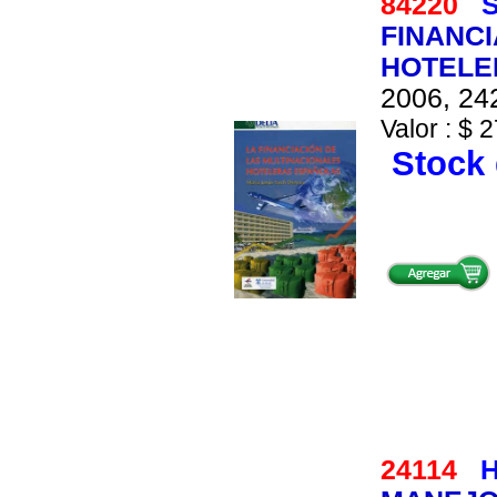
84220
S
FINANCI
HOTELE
2006, 242
Valor : $ 2
Stock 
24114
H