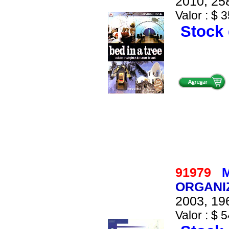
2010, 258
Valor : $ 3
Stock 
91979
M
ORGANI
2003, 196
Valor : $ 5