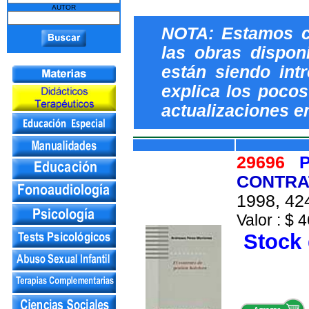
AUTOR
NOTA: Estamos c
las obras dispon
están siendo int
explica los pocos 
actualizaciones e
29696
P
CONTRA
1998, 424
Valor : $ 4
Stock 