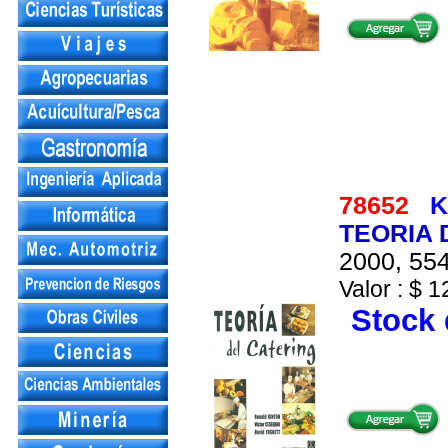
78652
K
TEORIA 
2000, 554
Valor : $ 1
Stock 