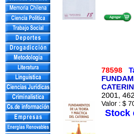
78598
T
FUNDAME
CATERI
2001, 462
Valor : $ 7
Stock 