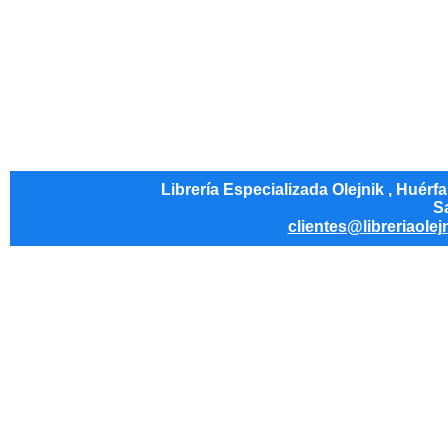
Librería Especializada Olejnik , Huérf
Sa
clientes@libreriaolej