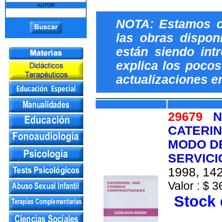
AUTOR
NOTA: Estamos c
las obras dispon
están siendo int
explica los pocos 
actualizaciones e
29679
N
CATERIN
MODO D
SERVICI
1998, 142
Valor : $ 3
Stock 