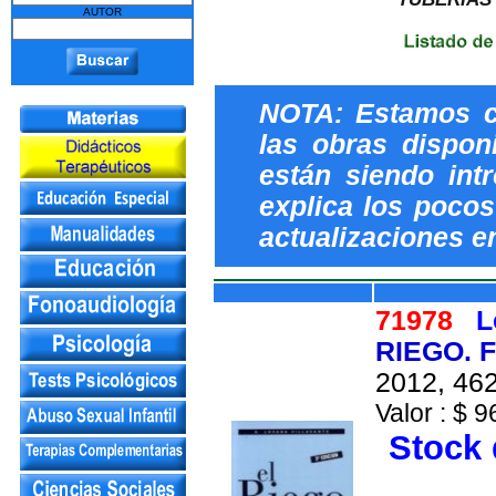
AUTOR
NOTA: Estamos c
las obras dispon
están siendo int
explica los pocos 
actualizaciones e
71978
L
RIEGO. 
2012, 462
Valor : $ 9
Stock 