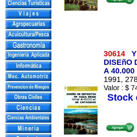
30614
Y
DISEñO 
A 40.00
1991, 278
Valor : $ 7
Stock 