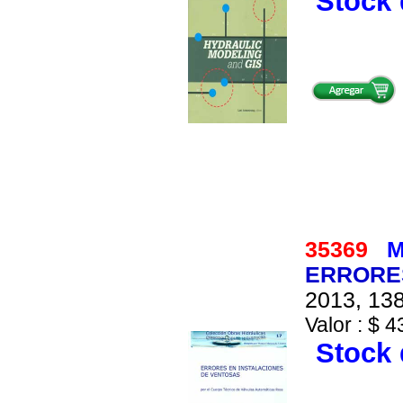
Stock 
35369
M
ERRORES
2013, 138
Valor : $ 4
Stock 