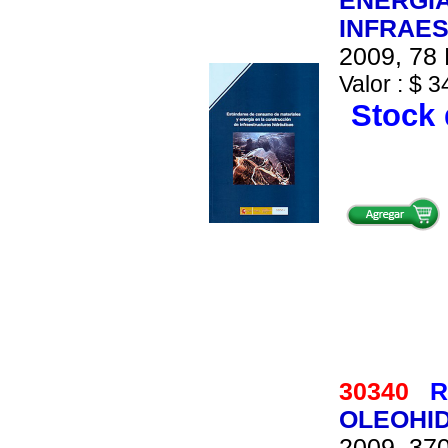
ENERGIA
INFRAE
2009, 78 
Valor : $ 3
Stock 
30340
R
OLEOHID
2009, 370