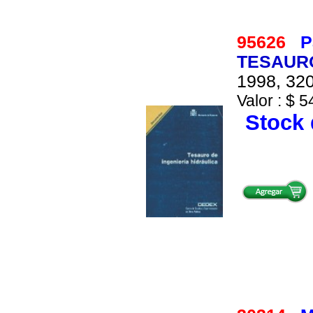
95626
P
TESAURO
1998, 320
Valor : $ 5
Stock 