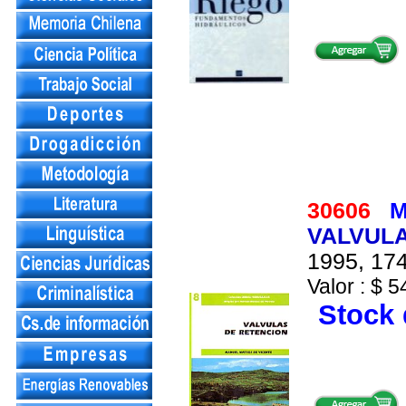
30606
M
VALVULA
1995, 174
Valor : $ 5
Stock 