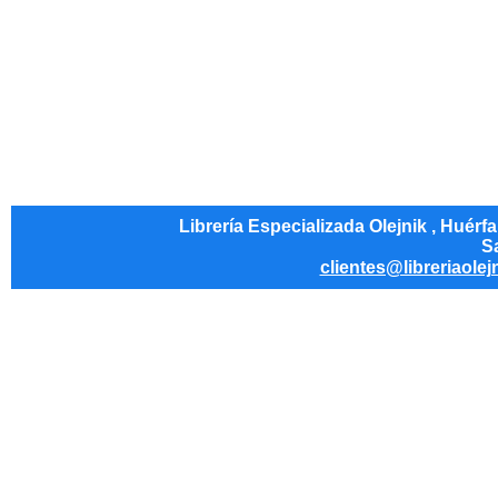
Librería Especializada Olejnik , Huérf
Sa
clientes@libreriaolej