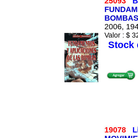
25093
B
FUNDAME
BOMBA
2006, 194
Valor : $ 3
Stock 
19078
L