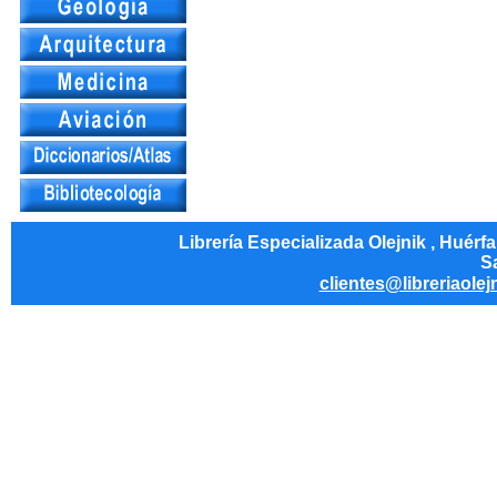
Librería Especializada Olejnik , Huérf
Sa
clientes@libreriaolej