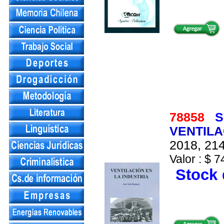
78858
S
VENTILA
2018, 214
Valor : $ 7
Stock 