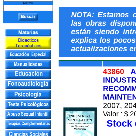
AUTOR
NOTA: Estamos c
las obras dispon
están siendo int
explica los pocos 
actualizaciones e
43860
A
INDUSTR
RECOMM
MAINTE
2007, 204
Valor : $ 2
Stock 