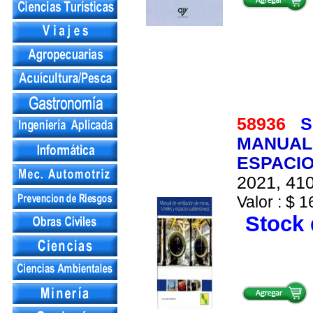
58936
S
MANUAL 
ESPACI
2021, 410
Valor : $ 1
Stock 