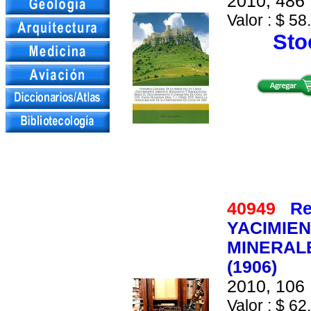
2010, 486 
Valor : $ 58
Stoc
40949
Re
YACIMIE
MINERAL
(1906)
2010, 106 
Valor : $ 62