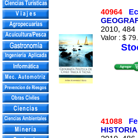
40964
Ec
GEOGRAFI
2010, 484 
Valor : $ 79
Stoc
41088
Fe
HISTORIA