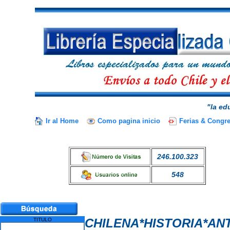
"la ed
Ir al Home
Como pagina inicio
Ferias & Congr
246.100.323
548
CHILENA*HISTORIA*AN
TITULO