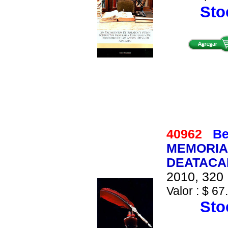
Stoc
40962
Be
MEMORIA
DEATACAM
2010, 320 
Valor : $ 67
Stoc