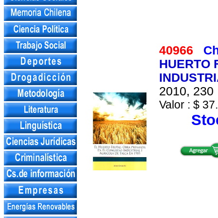
40966
Ch
HUERTO 
INDUSTRI
2010, 230 
Valor : $ 37
Stoc