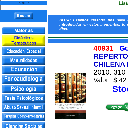
AUTOR
NOTA: Estamos creando una base de
introducidas en estos momentos, lo q
días.
40931
Go
REPERTO
CHILENA 
2010, 310 
Valor : $ 42
Stoc