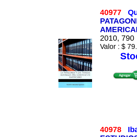
40977
Qu
PATAGONI
AMERICAN
2010, 790 
Valor : $ 79
Stoc
40978
Ib