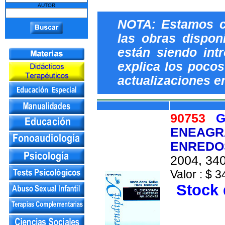
AUTOR
NOTA: Estamos c
las obras dispon
están siendo int
explica los pocos 
actualizaciones e
90753
G
ENEAGR
ENREDOS
2004, 340
Valor : $ 3
Stock 