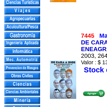
7445
Ma
DE CARA
ENEAGR
2003, 264
Valor : $ 1
Stock 