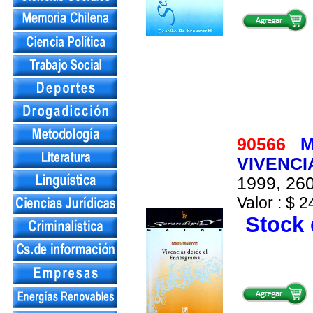
90566
M
VIVENC
1999, 260
Valor : $ 2
Stock 