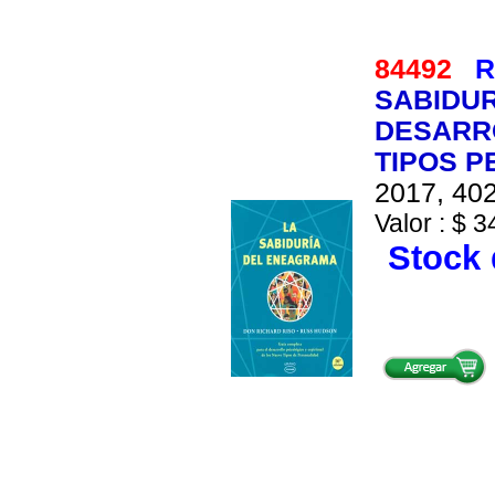
84492
R
SABIDUR
DESARRO
TIPOS P
2017, 402
Valor : $ 3
Stock 