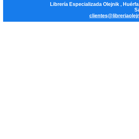
Librería Especializada Olejnik , Huérf
Sa
clientes@libreriaolej