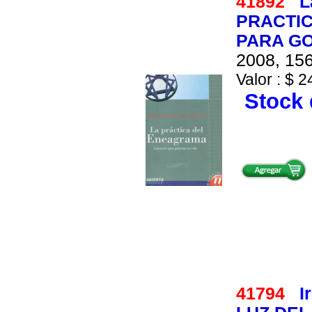
41892
L
PRACTI
PARA GO
2008, 156
Valor : $ 2
Stock 
41794
I