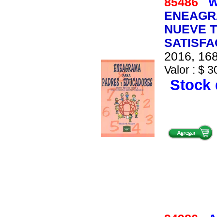
85486
W
ENEAGR
NUEVE T
SATISF
2016, 168
Valor : $ 3
Stock 