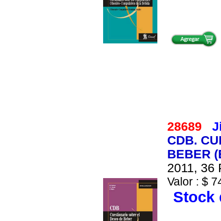
28689
J
CDB. CU
BEBER (
2011, 36 
Valor : $ 7
Stock 