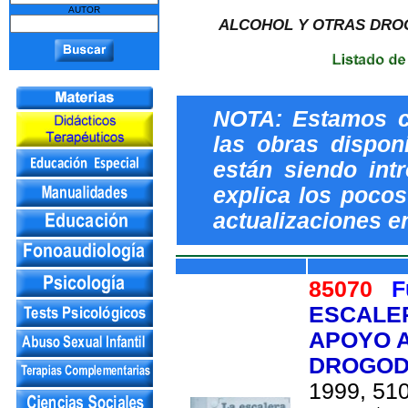
AUTOR
ALCOHOL Y OTRAS DRO
NOTA: Estamos c
las obras dispon
están siendo int
explica los pocos 
actualizaciones e
85070
F
ESCALER
APOYO A
DROGOD
1999, 510