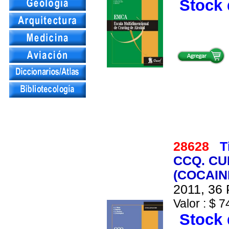
Stock 
28628
T
CCQ. CU
(COCAIN
2011, 36 
Valor : $ 7
Stock 