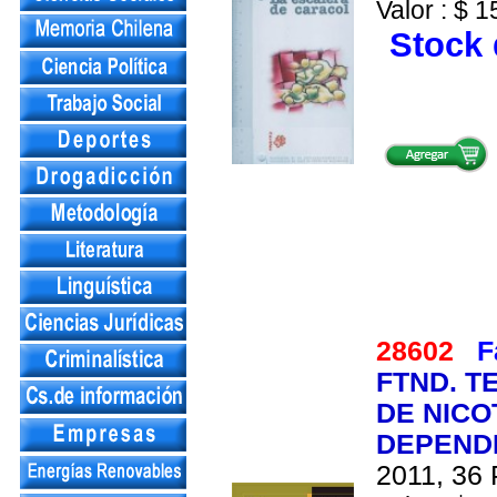
Valor : $ 1
Stock 
28602
F
FTND. T
DE NICO
DEPEND
2011, 36 