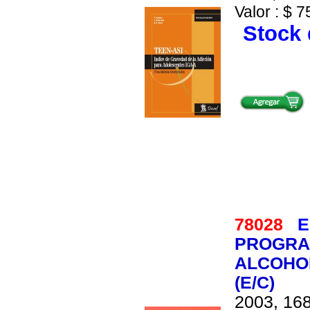
Valor : $ 7
Stock 
78028
E
PROGRA
ALCOHOL
(E/C)
2003, 168