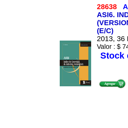
28638
A
ASI6. I
(VERSION
(E/C)
2013, 36 
Valor : $ 7
Stock 