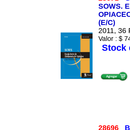
SOWS. E
OPIACEO
(E/C)
2011, 36 
Valor : $ 7
Stock 
28696
B