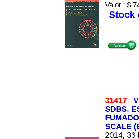
Valor : $ 7
Stock 
31417
V
SDBS. E
FUMADO
SCALE (E
2014, 36 