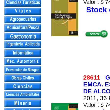
Valor : $ 7
Stock 
28611
G
EMCA. E
DE ALCO
2011, 36 
Valor : $ 7