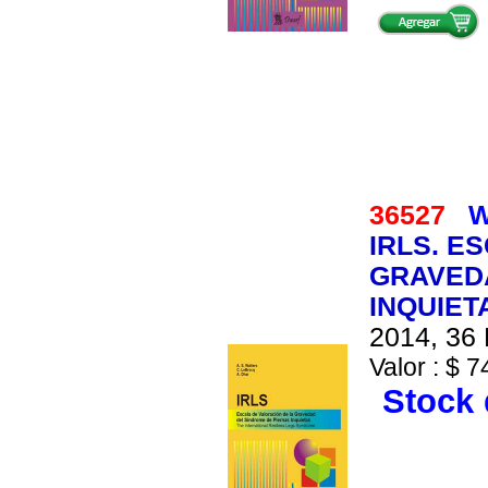
36527
W
IRLS. E
GRAVED
INQUIET
2014, 36 
Valor : $ 7
Stock 