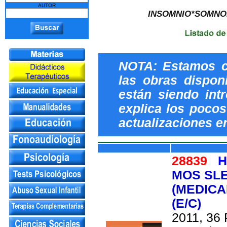
AUTOR
INSOMNIO*SOMNOL
NOTA: Estamos c
las obras dispon
están siendo int
explica los pocos 
actualizaciones e
28839
H
MOS SLE
(MEDICA
(E/C)
2011, 36 