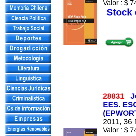
Valor : $ 7
Stock 
28831
J
EES. E
(EPWORT
2011, 36 
Valor : $ 7