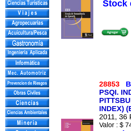
Stock 
28853
B
PSQI. I
PITTSBU
INDEX) (
2011, 36 
Valor : $ 7