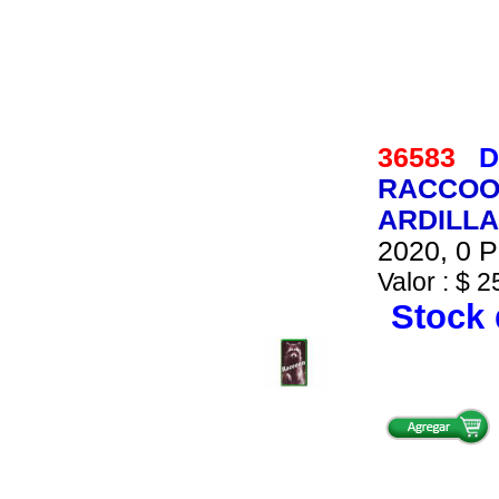
36583
D
RACCOON
ARDILL
2020, 0 P
Valor : $ 2
Stock 