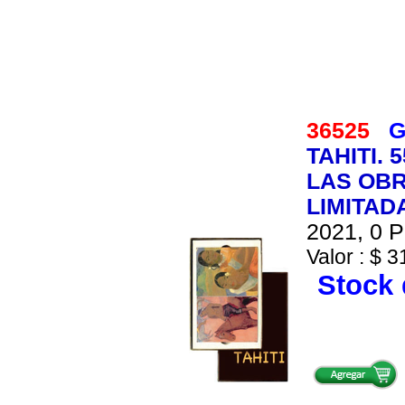
36525
G
TAHITI.
LAS OBR
LIMITAD
2021, 0 P
Valor : $ 3
Stock 