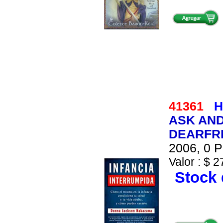
41361
H
ASK AND
DEARFR
2006, 0 P
Valor : $ 2
Stock 