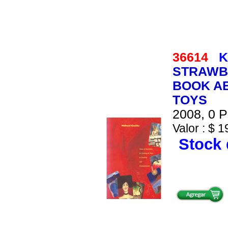
36614
K
STRAWB
BOOK AB
TOYS
2008, 0 P
Valor : $ 1
Stock 