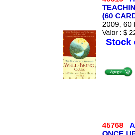
TEACHI
(60 CAR
2009, 60 
Valor : $ 2
Stock 
45768
A
ONCE UP