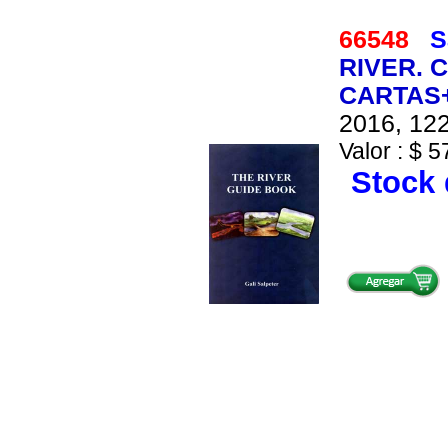
66548
S
RIVER. 
CARTAS+
2016, 122
Valor : $ 5
Stock 