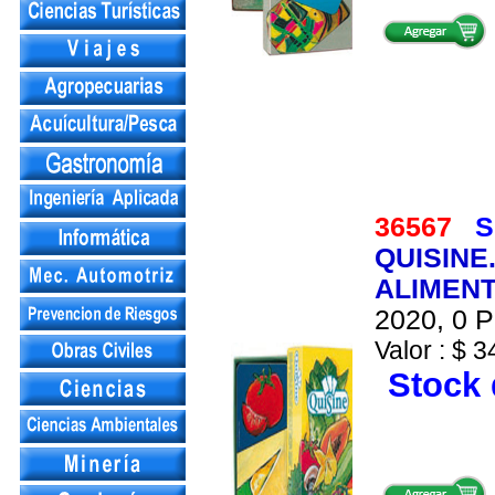
36567
S
QUISINE
ALIMEN
2020, 0 P
Valor : $ 3
Stock 