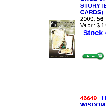
STORYTE
CARDS)
2009, 56 
Valor : $ 1
Stock 
46649
H
WISDOM 