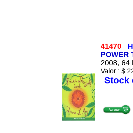
41470
H
POWER T
2008, 64 
Valor : $ 2
Stock 