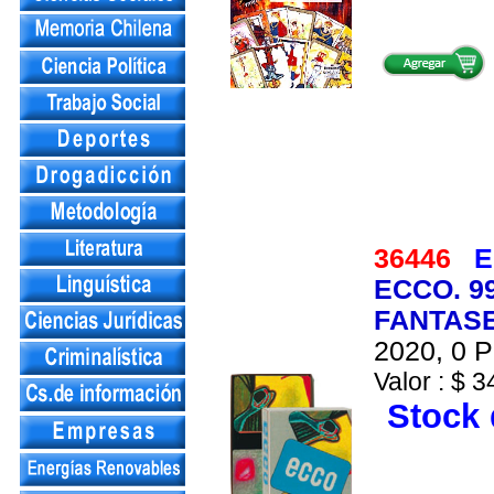
36446
E
ECCO. 9
FANTAS
2020, 0 P
Valor : $ 3
Stock 