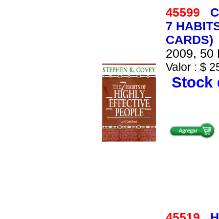
45599
C
7 HABIT
CARDS)
2009, 50 
Valor : $ 2
Stock 
45519
H