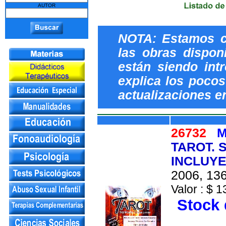
AUTOR
NOTA: Estamos c
las obras dispon
están siendo int
explica los pocos 
actualizaciones e
26732
M
TAROT. 
INCLUYE
2006, 136
Valor : $ 1
Stock 