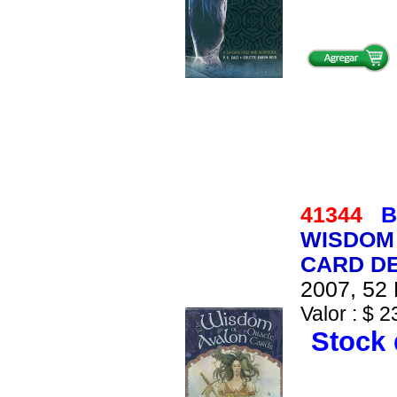
41344
B
WISDOM 
CARD D
2007, 52 
Valor : $ 2
Stock 