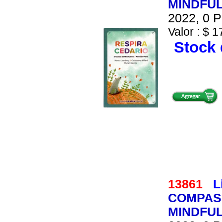
MINDFU
2022, 0 P
Valor : $ 1
Stock 
13861
L
COMPASI
MINDFU