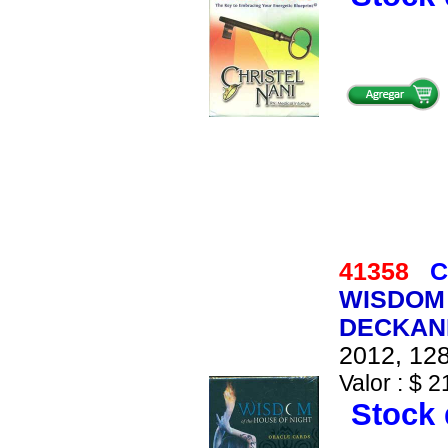
41358
C
WISDOM 
DECKAN
2012, 128
Valor : $ 2
Stock 