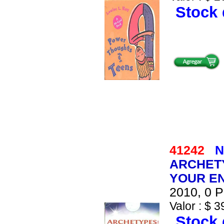
Stock 
41242
N
ARCHETY
YOUR EN
2010, 0 P
Valor : $ 3
Stock 