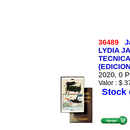
36489
J
LYDIA J
TECNICA
(EDICIO
2020, 0 P
Valor : $ 3
Stock 