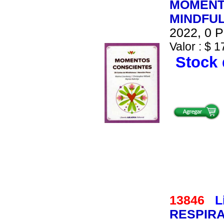
MOMENTO
MINDFU
2022, 0 P
Valor : $ 1
Stock 
13846
L
RESPIRA