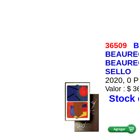
36509
B
BEAUREG
BEAUREG
SELLO
2020, 0 P
Valor : $ 3
Stock 