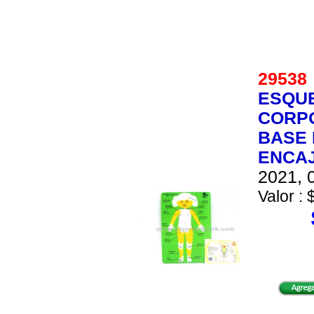
2953
ESQU
CORPO
BASE 
ENCA
2021, 0
Valor : 