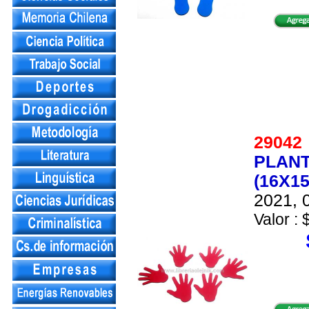
2904
PLANT
(16X1
2021, 0
Valor : 