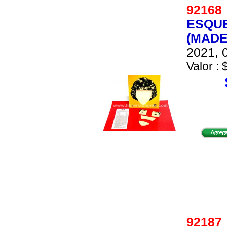
9216
ESQU
(MADE
2021, 0
Valor : 
9218