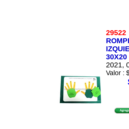
2952
ROMP
IZQUI
30X20
2021, 0
Valor : 