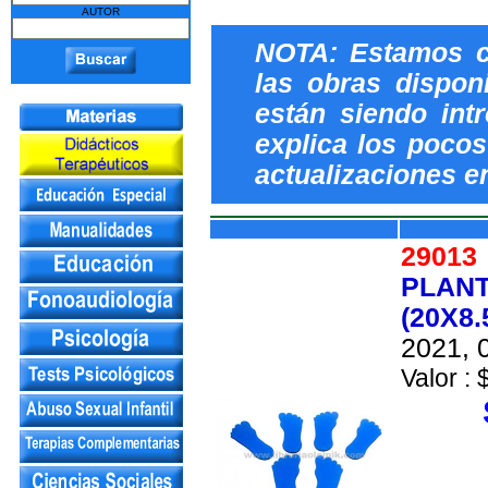
AUTOR
NOTA: Estamos c
las obras dispon
están siendo int
explica los pocos 
actualizaciones e
2901
PLANT
(20X8.
2021, 0
Valor : 