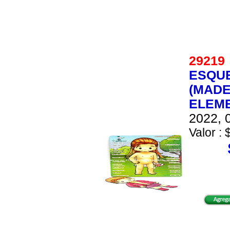
2921
ESQUE
(MADE
ELEME
2022, 0
Valor : 