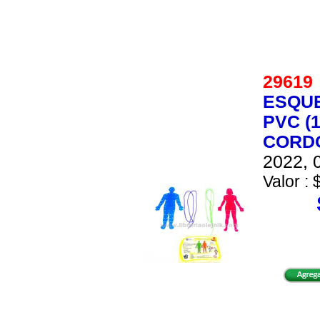
2961
ESQU
PVC (
CORD
2022, 0
Valor : 