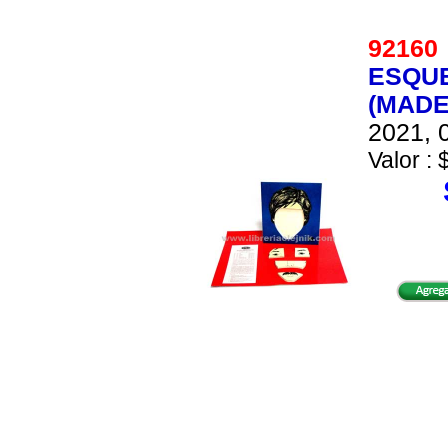
9216
ESQU
(MADE
2021, 0
Valor : 