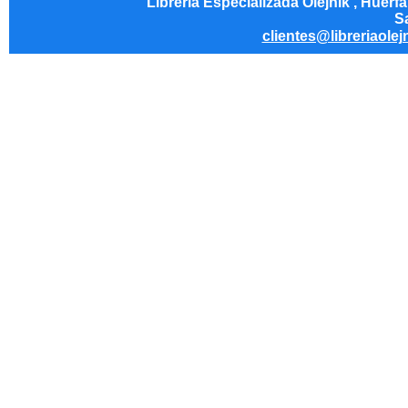
Librería Especializada Olejnik , Huérf
Sa
clientes@libreriaolej