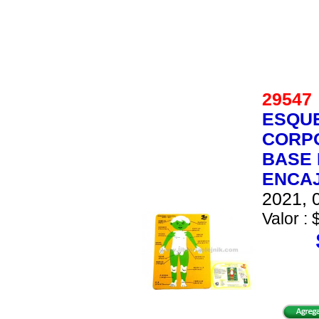
2954
ESQU
CORPO
BASE 
ENCA
2021, 0
Valor : 