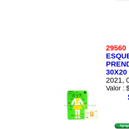
2956
ESQU
PREND
30X20
2021, 0
Valor : 