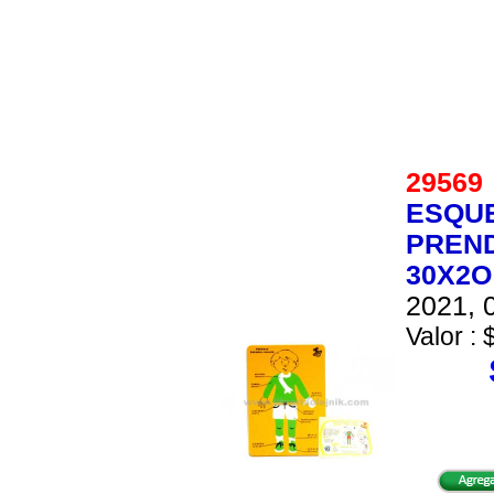
2956
ESQU
PREND
30X2O
2021, 0
Valor : 