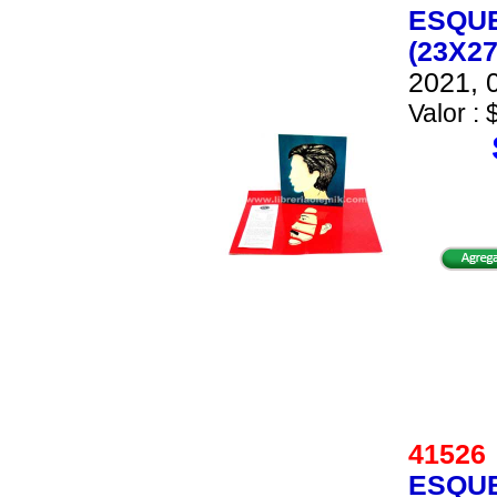
ESQUE
(23X27
2021, 0
Valor : 
4152
ESQU