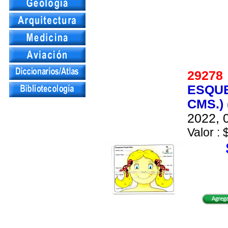
2927
ESQUE
CMS.)
2022, 0
Valor : 