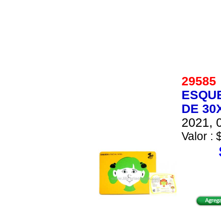
2958
ESQUE
DE 30
2021, 0
Valor : 