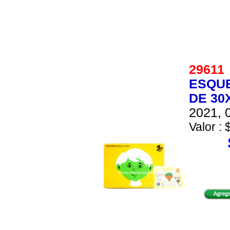
2961
ESQUE
DE 30
2021, 0
Valor : 