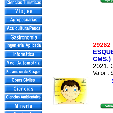
2926
ESQUE
CMS.)
2021, 0
Valor : 