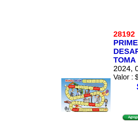
2819
PRIME
DESAR
TOMA 
2024, 0
Valor : 