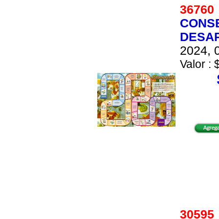
3676
CONSE
DESAR
2024, 0
Valor : 
3059