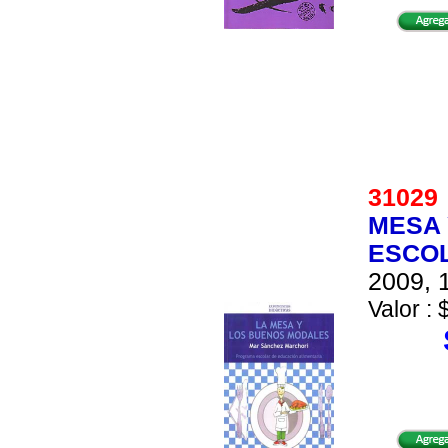
3102
MESA 
ESCOL
2009, 1
Valor : 