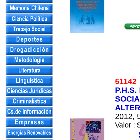
5114
P.H.S
SOCI
ALTER
2012, 5
Valor : 