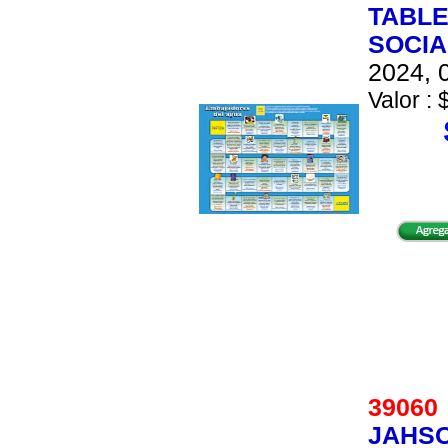
TABLE
SOCIA
2024, 0
Valor : 
3906
JAHSO