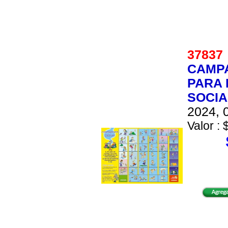
3783
CAMP
PARA 
SOCIA
2024, 0
Valor : 