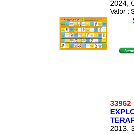
2024, 0
Valor : 
3396
EXPLO
TERAP
2013, 3