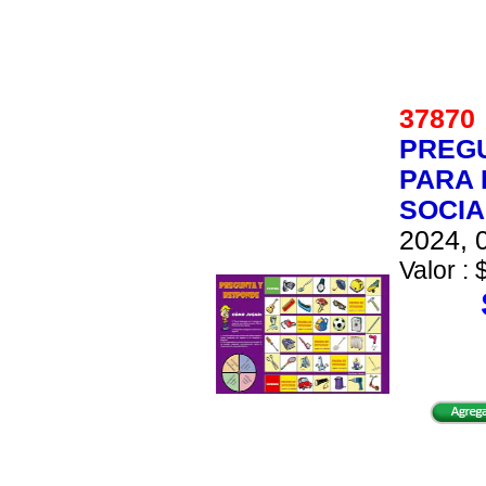
3787
PREGU
PARA 
SOCIA
2024, 0
Valor : 