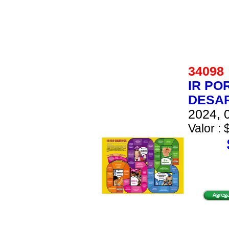
3409
IR PO
DESAR
2024, 0
Valor : 