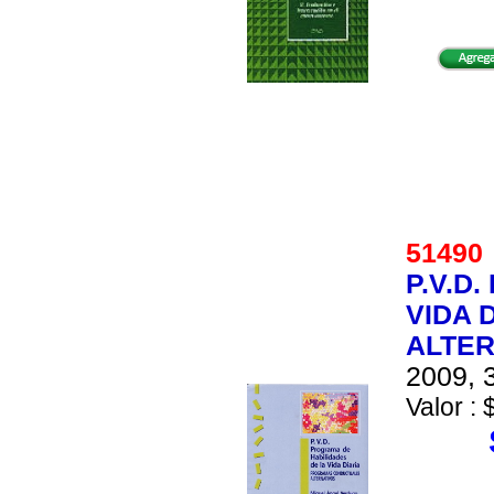
5149
P.V.D
VIDA 
ALTER
2009, 3
Valor : 