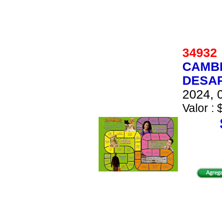
3493
CAMBI
DESAR
2024, 0
Valor : 