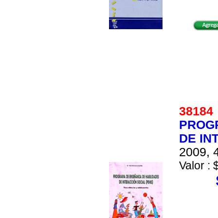
3818
PROGR
DE IN
2009, 4
Valor : 