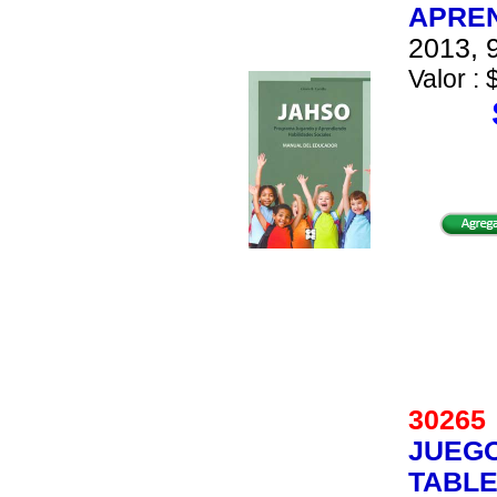
APREN
2013, 9
Valor : 
3026
JUEGO
TABLE