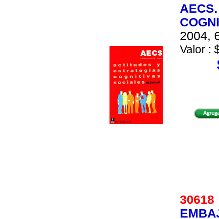
AECS.
COGNI
2004, 6
Valor : 
3061
EMBA