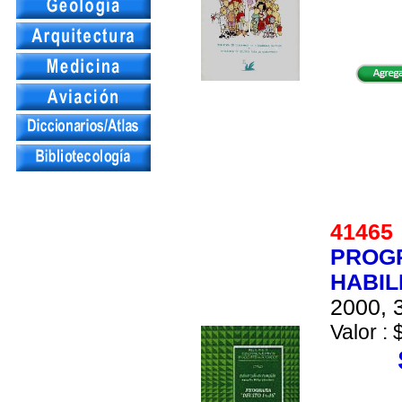
4146
PROGR
HABIL
2000, 3
Valor : 