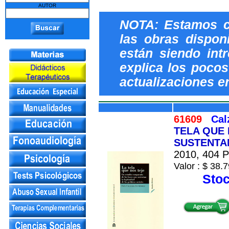
AUTOR
NOTA: Estamos c
las obras dispon
están siendo int
explica los pocos 
actualizaciones e
61609
Cal
TELA QUE
SUSTENTAN
2010, 404 Pá
Valor : $ 38.7
Stoc