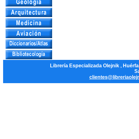
Librería Especializada Olejnik , Huérf
Sa
clientes@libreriaolej