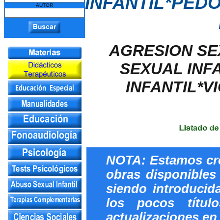
INFANTIL*PED
AUTOR
AGRESION SE
SEXUAL INF
INFANTIL*V
NOTA: Estamos cre
obras disponibles
siendo introducid
los pocos títul
actualizaciones en