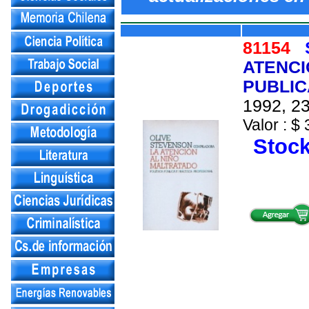
81154
ATENCI
PUBLIC
1992, 23
Valor : $ 
Stock