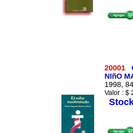
20001
NIñO M
1998, 84
Valor : $ 
Stock