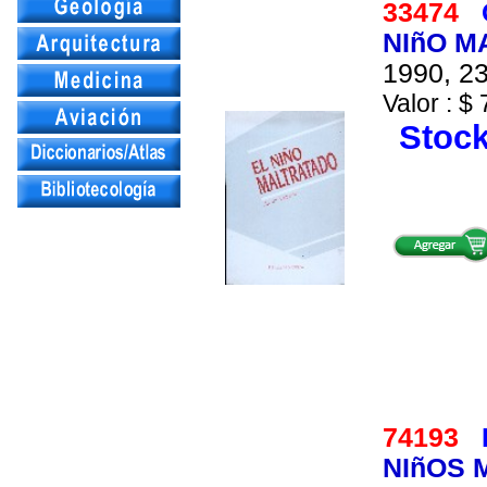
33474
NIñO M
1990, 23
Valor : $ 
Stock
74193
NIñOS 