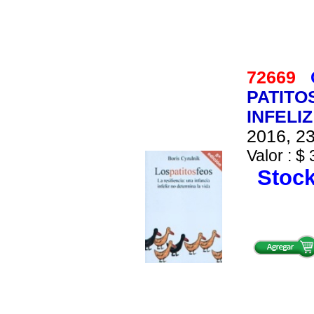
72669
PATITO
INFELI
2016, 23
Valor : $ 
Stock