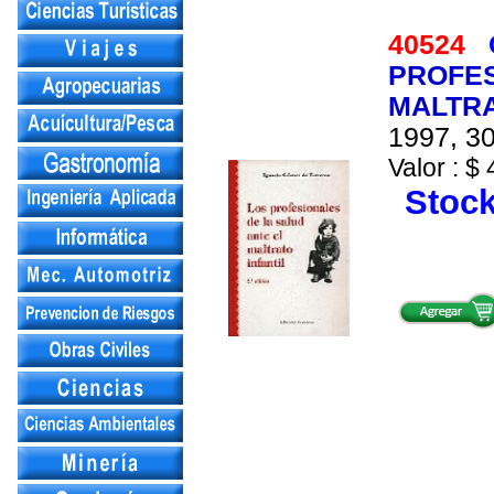
40524
PROFES
MALTRA
1997, 30
Valor : $ 
Stock