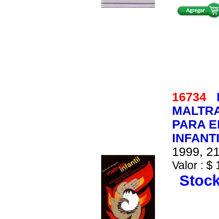
16734
MALTRA
PARA E
INFANT
1999, 21
Valor : $ 
Stock