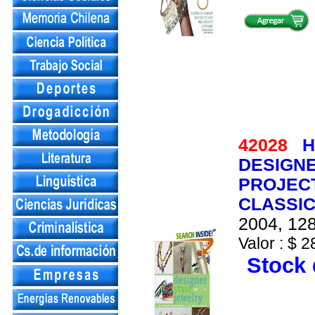
42028
H
DESIGNE
PROJEC
CLASSIC
2004, 128
Valor : $ 2
Stock 