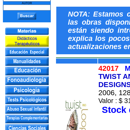
AUTOR
NOTA: Estamos c
las obras dispon
están siendo int
explica los pocos 
actualizaciones e
42017
M
TWIST A
DESIGNS
2006, 128
Valor : $ 3
Stock 