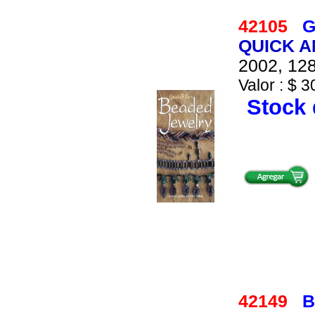
42105
G
QUICK 
2002, 128
Valor : $ 3
Stock 
42149
B