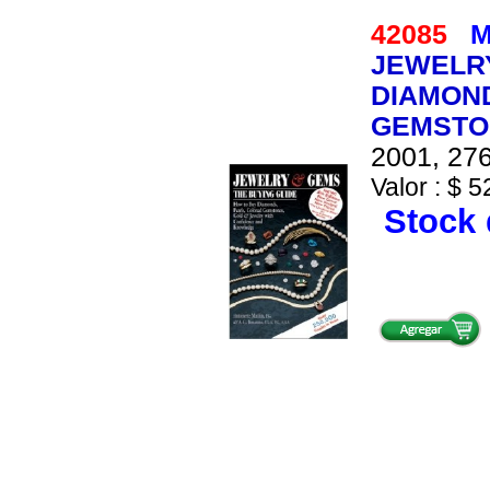
42085
M
JEWELRY
DIAMON
GEMSTO
2001, 276
Valor : $ 5
Stock 