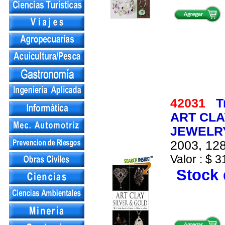
42031
T
ART CLA
JEWELRY
2003, 128
Valor : $ 3
Stock 