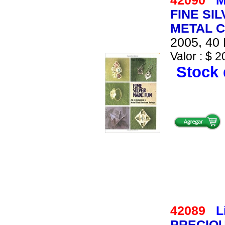
42090
M
FINE SI
METAL C
2005, 40 
Valor : $ 2
Stock 
42089
L
PRECIOU