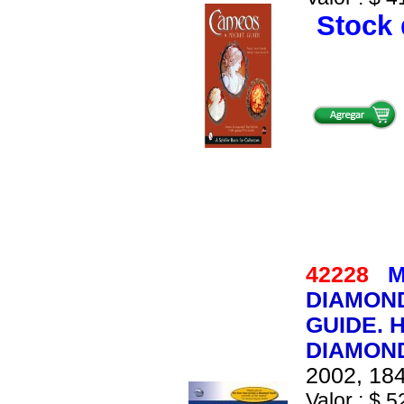
Stock 
42228
M
DIAMOND
GUIDE. 
DIAMON
2002, 184
Valor : $ 5