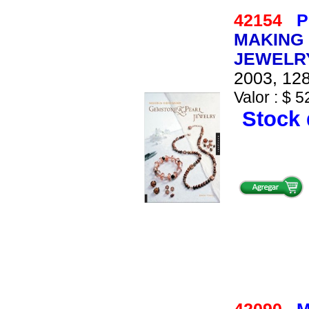
42154
P
MAKING
JEWELR
2003, 128
Valor : $ 5
Stock 