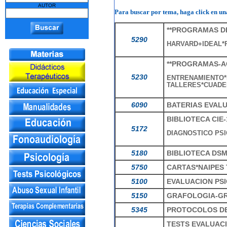
AUTOR
Para buscar por tema, haga click en una
**PROGRAMAS DE
5290
HARVARD+IDEAL*
**PROGRAMAS-AC
5230
ENTRENAMIENTO*
TALLERES*CUADE
6090
BATERIAS EVAL
BIBLIOTECA CIE-
5172
DIAGNOSTICO PS
5180
BIBLIOTECA DSM
5750
CARTAS*NAIPES
5100
EVALUACION PS
5150
GRAFOLOGIA-GR
5345
PROTOCOLOS DE
TESTS EVALUACI