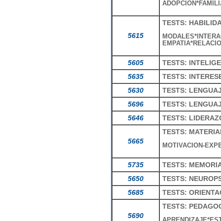
ADOPCION*FAMILI
TESTS: HABILID
5615
MODALES*INTERA
EMPATIA*RELACI
5605
TESTS: INTELIG
5635
TESTS: INTERES
5630
TESTS: LENGUA
5696
TESTS: LENGUAJ
5646
TESTS: LIDERA
TESTS: MATERI
5665
MOTIVACION-EXPE
5735
TESTS: MEMORI
5650
TESTS: NEUROP
5685
TESTS: ORIENT
TESTS: PEDAGO
5690
APRENDIZAJE*EST