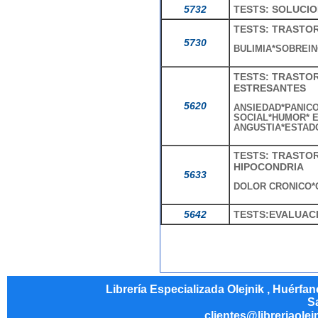
5732
TESTS: SOLUCIO
TESTS: TRASTO
5730
BULIMIA*SOBREIN
TESTS: TRASTO
ESTRESANTES
5620
ANSIEDAD*PANIC
SOCIAL*HUMOR* E
ANGUSTIA*ESTADO
TESTS: TRASTO
HIPOCONDRIA
5633
DOLOR CRONICO*
5642
TESTS:EVALUAC
Librería Especializada Olejnik , Huérfa
Sa
clientes@libreriaolej