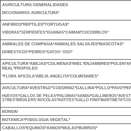
AGRICULTURA GENERALIDADES
DICCIONARIOS AGRICULTURA*
ANFIBIOS*REPTILES*TORTUGAS*
VIBORAS*SERPIENTES*IGUANAS*CAIMAN*COCODRILOS*
ANIMALES DE COMPAñIA*ANIMALES SALVAJES*MASCOTAS*
DOMESTICOS*PERROS*GATOS* OSO*
APICULTURA*ABEJAS*COLMENAS*MIEL*ENJAMBRES*POLEN*AP
REAL*PROPOLEO
*FLORA APICOLA*ABEJA ANGELITA*COLMENARES*
AVICULTURA*AVESTRUZ*CODORNIZ*GALLINA*POLLO*PAVO*PER
HUEVOS*GALLOS DE PELEA*PALOMAS*ñANDU*GALLINEROS*AVEST
STRES*BROILERS*AVICOLAS*RATITES*GALLO FINO*MARTINETA*CIS
BONSAI
BOTANICA*FISIOLOGIA VEGETAL*
CABALLOS*EQUINOS*ASNOS*MULAS*BURROS*