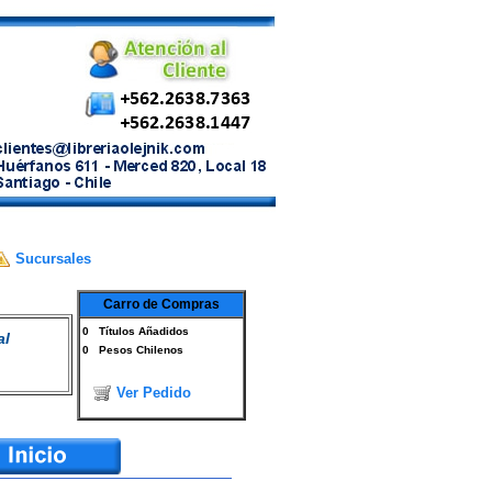
Sucursales
Carro de Compras
0
Títulos Añadidos
al
0
Pesos Chilenos
Ver Pedido