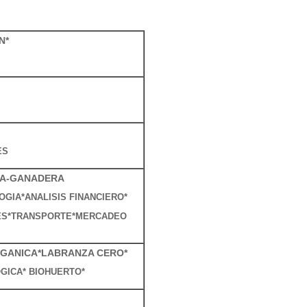
N*
ES
IA-GANADERA
GIA*ANALISIS FINANCIERO*
ES*TRANSPORTE*MERCADEO
RGANICA*LABRANZA CERO*
GICA* BIOHUERTO*