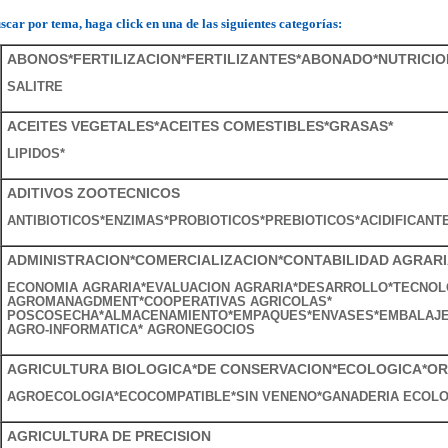
scar por tema, haga click en una de las siguientes categorías:
ABONOS*FERTILIZACION*FERTILIZANTES*ABONADO*NUTRICIO
SALITRE
ACEITES VEGETALES*ACEITES COMESTIBLES*GRASAS*
LIPIDOS*
ADITIVOS ZOOTECNICOS
ANTIBIOTICOS*ENZIMAS*PROBIOTICOS*PREBIOTICOS*ACIDIFICANT
ADMINISTRACION*COMERCIALIZACION*CONTABILIDAD AGRAR
ECONOMIA AGRARIA*EVALUACION AGRARIA*DESARROLLO*TECNOLO
AGROMANAGDMENT*COOPERATIVAS AGRICOLAS*
POSCOSECHA*ALMACENAMIENTO*EMPAQUES*ENVASES*EMBALAJ
AGRO-INFORMATICA* AGRONEGOCIOS
AGRICULTURA BIOLOGICA*DE CONSERVACION*ECOLOGICA*O
AGROECOLOGIA*ECOCOMPATIBLE*SIN VENENO*GANADERIA ECOLO
AGRICULTURA DE PRECISION