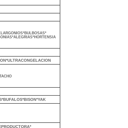
ELARGONIOS*BULBOSAS*
ONIAS*ALEGRIAS*HORTENSIA
CION*ULTRACONGELACION
TACHO
*BUFALOS*BISON*YAK
REPRODUCTORA*