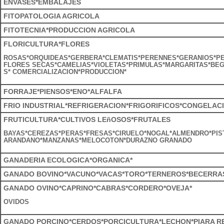
ENVASES*EMBALAJES
FITOPATOLOGIA AGRICOLA
FITOTECNIA*PRODUCCION AGRICOLA
FLORICULTURA*FLORES
ROSAS*ORQUIDEAS*GERBERA*CLEMATIS*PERENNES*GERANIOS*P
FLORES SECAS*CAMELIAS*VIOLETAS*PRIMULAS*MARGARITAS*BEG
S* COMERCIALIZACION*PRODUCCION*
FORRAJE*PIENSOS*ENO*ALFALFA
FRIO INDUSTRIAL*REFRIGERACION*FRIGORIFICOS*CONGELA
FRUTICULTURA*CULTIVOS LEñOSOS*FRUTALES
BAYAS*CEREZAS*PERAS*FRESAS*CIRUELO*NOGAL*ALMENDRO*PIS
ARANDANO*MANZANAS*MELOCOTON*DURAZNO GRANADO
GANADERIA ECOLOGICA*ORGANICA*
GANADO BOVINO*VACUNO*VACAS*TORO*TERNEROS*BECERRAS
GANADO OVINO*CAPRINO*CABRAS*CORDERO*OVEJA*
OVIDOS
GANADO PORCINO*CERDOS*PORCICULTURA*LECHON*PIARA 