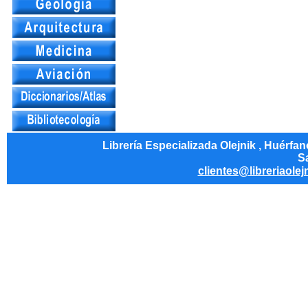
Librería Especializada Olejnik , Huérfa
Sa
clientes@libreriaolej