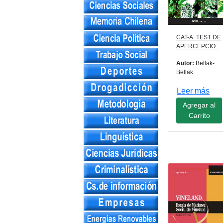
CAT-A. TEST DE
APERCEPCIO...
Autor:
Bellak-
Bellak
Leer más
Agregar al
Carrito