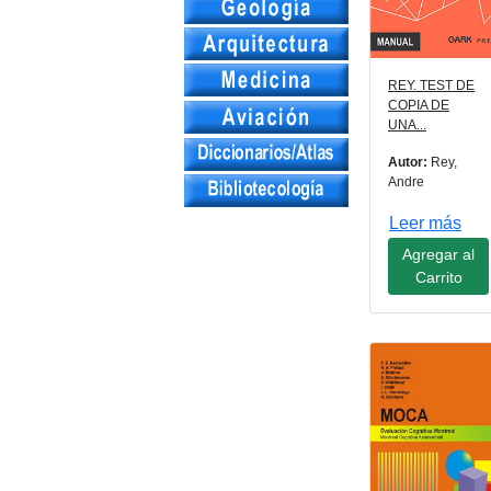
REY. TEST DE
COPIA DE
UNA...
Autor:
Rey,
Andre
Leer más
Agregar al
Carrito