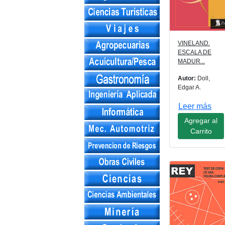
VINELAND.
ESCALA DE
MADUR...
Autor:
Doll,
Edgar A.
Leer más
Agregar al
Carrito