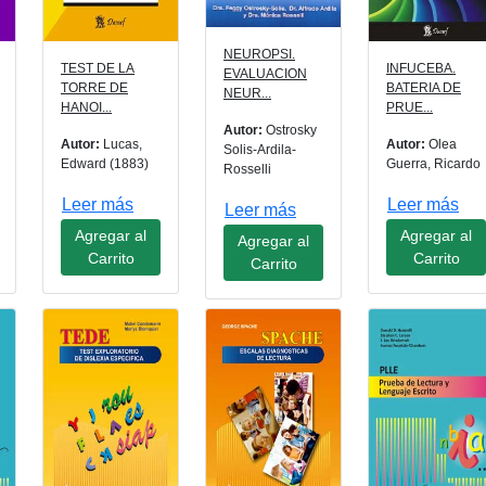
NEUROPSI.
TEST DE LA
INFUCEBA.
EVALUACION
TORRE DE
BATERIA DE
NEUR...
HANOI...
PRUE...
Autor:
Ostrosky
Autor:
Lucas,
Autor:
Olea
Solis-Ardila-
Edward (1883)
Guerra, Ricardo
Rosselli
Leer más
Leer más
Leer más
Agregar al
Agregar al
Agregar al
Carrito
Carrito
Carrito