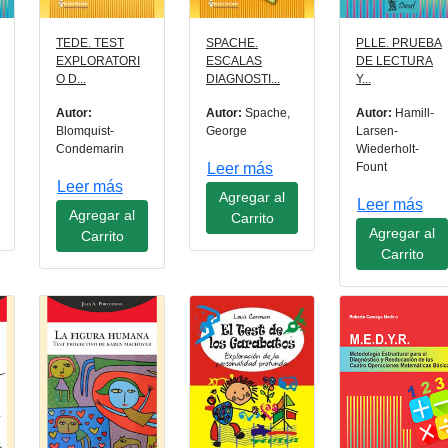
TEDE. TEST
SPACHE.
PLLE. PRUEBA
EXPLORATORI
ESCALAS
DE LECTURA
O D...
DIAGNOSTI...
Y...
Autor:
Autor:
Spache,
Autor:
Hamill-
Blomquist-
George
Larsen-
Condemarin
Wiederholt-
Leer más
Fount
Leer más
Agregar al
Leer más
Agregar al
Carrito
Agregar al
Carrito
Carrito