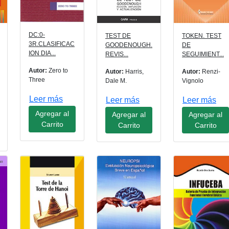
DC:0-
TEST DE
TOKEN. TEST
3R.CLASIFICAC
GOODENOUGH.
DE
ION DIA...
REVIS...
SEGUIMIENT...
Autor:
Zero to
Autor:
Harris,
Autor:
Renzi-
Three
Dale M.
Vignolo
Leer más
Leer más
Leer más
Agregar al
Agregar al
Agregar al
Carrito
Carrito
Carrito