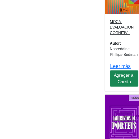
MOCA.
EVALUACION
COGNITIV...
Autor:
Nasreddine-
Phillips-Bedirian
Leer más
Agregar al
Carrito