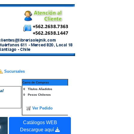
Sucursales
Carro de Compras
0
Títulos Añadidos
al
0
Pesos Chilenos
Ver Pedido
Catálogos WEB
Descargue aquí