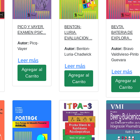
PICQ Y VAYER.
BENTON-
BEVTA.
EXAMEN PSIC...
LURIA.
BATERIA DE
EVALUACION ...
EXPLORA...
Autor:
Picq-
Vayer
Autor:
Benton-
Autor:
Bravo
Luria-Chadwick
Valdivieso-Pinto
Leer más
Guevara
Leer más
Agregar al
Leer más
Agregar al
Carrito
Agregar al
Carrito
Carrito