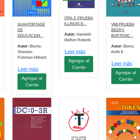
ITPA-3. PRUEBA
ILLINOIS D...
GUIA PORTAGE
VMI.PRUEBA
DE
BEERY-
Autor:
Hammill-
EDUCACION...
BUKTENIC...
Mather-Roberts
Autor:
Bluma-
Autor:
Beery,
Leer más
Sheares-
Keith E.
Frohman-Hilliard
Agregar al
Leer más
Carrito
Leer más
Agregar al
Agregar al
Carrito
Carrito