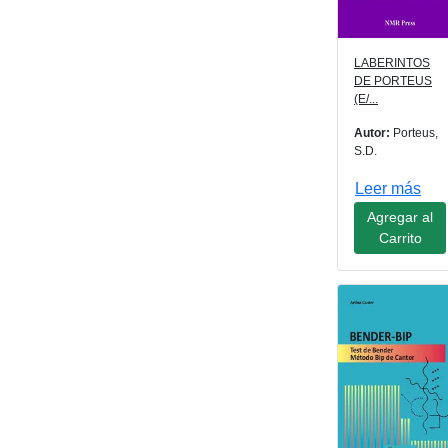
LABERINTOS
DE PORTEUS
(E/...
Autor:
Porteus,
S.D.
Leer más
Agregar al
Carrito