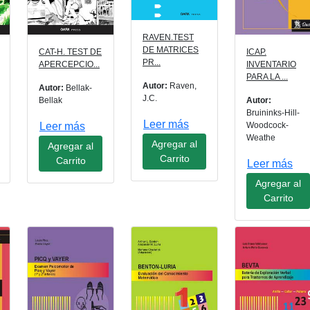
RAVEN.TEST
DE MATRICES
CAT-H. TEST DE
ICAP.
PR...
APERCEPCIO...
INVENTARIO
PARA LA ...
Autor:
Raven,
Autor:
Bellak-
J.C.
Bellak
Autor:
Bruininks-Hill-
Leer más
Leer más
Woodcock-
Weathe
Agregar al
Agregar al
Carrito
Carrito
Leer más
Agregar al
Carrito