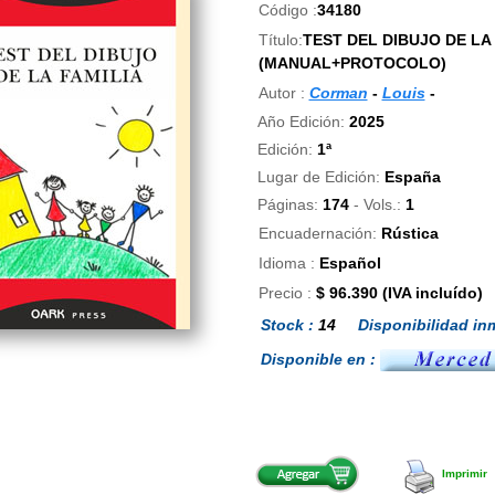
Código :
34180
Título:
TEST DEL DIBUJO DE LA 
(MANUAL+PROTOCOLO)
Autor :
Corman
-
Louis
-
Año Edición:
2025
Edición:
1ª
Lugar de Edición:
España
Páginas:
174
- Vols.:
1
Encuadernación:
Rústica
Idioma :
Español
Precio :
$ 96.390 (IVA incluído)
Stock :
14
Disponibilidad inm
Disponible en :
Imprimir