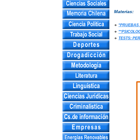
Materias:
*PRUEBAS 
**PSICOLO
TESTS: PE