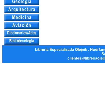
Librería Especializada Olejnik , Huérfa
Sa
clientes@libreriaolej