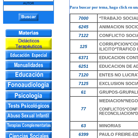
AUTOR
Para buscar por tema, haga click en una
7000
*TRABAJO SOCIAL
6245
ANIMACION SOCI
7122
CONFLICTO SOCI
CORRUPCION*CO
125
ILICITO*TRAFICO
6371
EDUCACION CONT
6251
EDUCACION DE A
7120
ENTES NO LUCRA
7125
EXCLUSION SOCI
61
GRUPOS-GRUPAL
MEDIACION*NEGO
77
CONFLICTOS*CONFL
RECONCILIACION*D
63
MINORIAS
6399
PAULO FREIRE-E