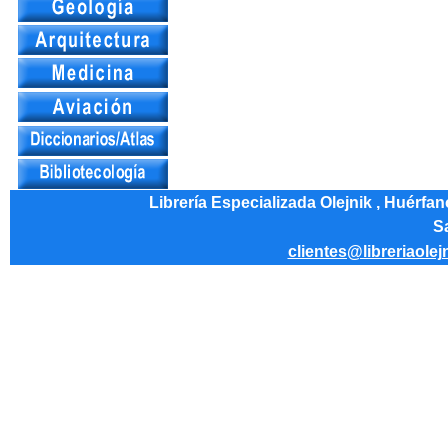
Librería Especializada Olejnik , Huérfa
Sa
clientes@libreriaolej