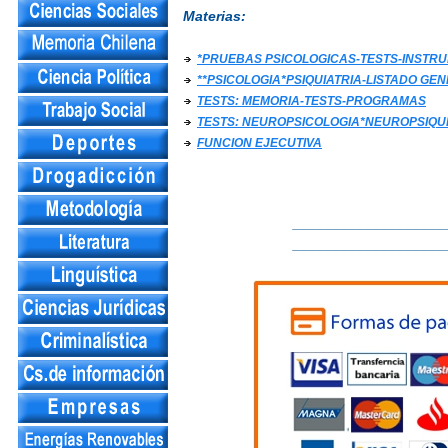
Materias:
*PRUEBAS PSICOLOGICAS-TESTS-INST
**PSICOLOGIA*PSIQUIATRIA-LISTADO GE
TESTS: MEMORIA-TESTS-PROGRAMAS
TESTS: NEUROPSICOLOGIA*NEUROPSIQU
FUNCION EJECUTIVA
___________________
___________________