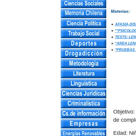
Materias:
AFASIA-DIS
**PSICOLO
TESTS: LE
*AREA LE
*PRUEBAS 
Objetivo:
de comple
Edad: Ni