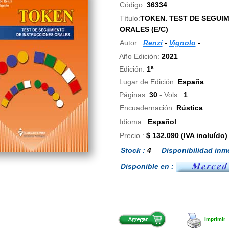
Código :
36334
Título:
TOKEN. TEST DE SEGUI
ORALES (E/C)
Autor :
Renzi
-
Vignolo
-
Año Edición:
2021
Edición:
1ª
Lugar de Edición:
España
Páginas:
30
- Vols.:
1
Encuadernación:
Rústica
Idioma :
Español
Precio :
$ 132.090 (IVA incluído)
Stock :
4
Disponibilidad inme
Disponible en :
Imprimir