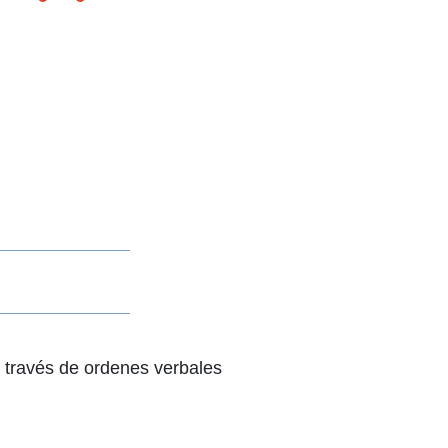
_________________
_________________
a través de ordenes verbales