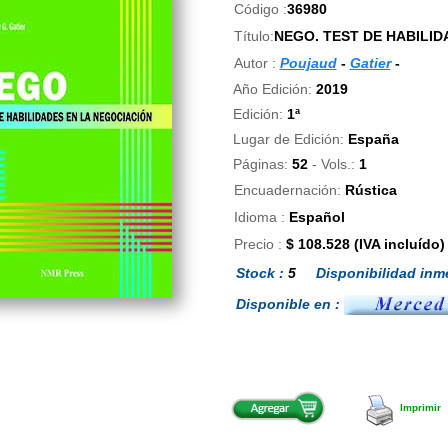
Código :
36980
Título:
NEGO. TEST DE HABILID
Autor :
Poujaud
-
Gatier
-
Año Edición:
2019
Edición:
1ª
Lugar de Edición:
España
Páginas:
52
- Vols.:
1
Encuadernación:
Rústica
Idioma :
Español
Precio :
$ 108.528 (IVA incluído)
Stock :
5
Disponibilidad inme
Disponible en :
Imprimir