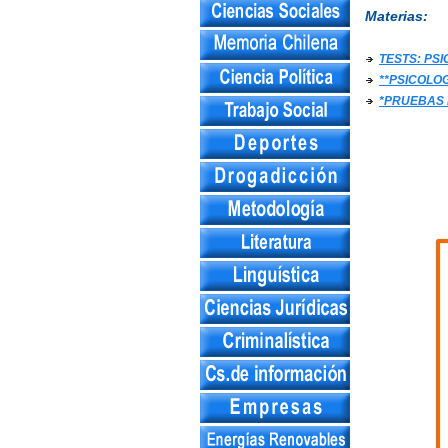
Materias:
TESTS: PS
**PSICOLO
*PRUEBAS 