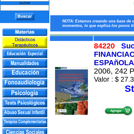
AUTOR
NOTA: Estamos creando una base de da
momentos, lo que explica los pocos tít
84220
Suc
FINANCIA
ESPAñOLA
2006, 242 P
Valor : $ 27.3
St