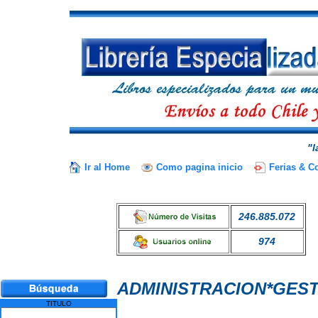
"l
Ir al Home
Como pagina inicio
Ferias & C
246.885.072
974
ADMINISTRACION*GEST
TITULO