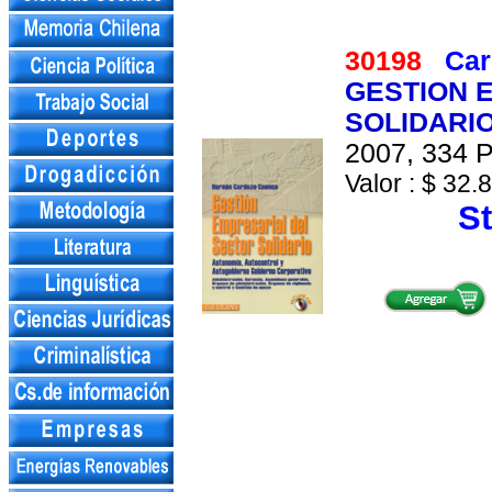
30198
Car
GESTION 
SOLIDARI
2007, 334 P
Valor : $ 32.8
St