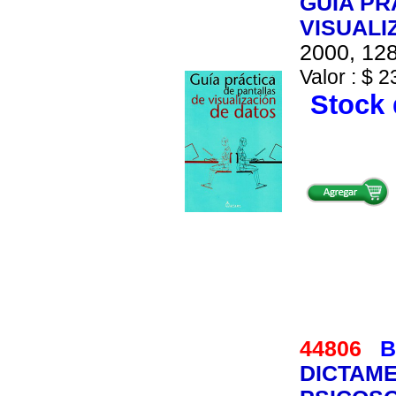
GUIA PR
VISUALI
2000, 128
Valor : $ 2
Stock 
44806
B
DICTAME