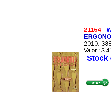
21164
W
ERGONO
2010, 338
Valor : $ 4
Stock 