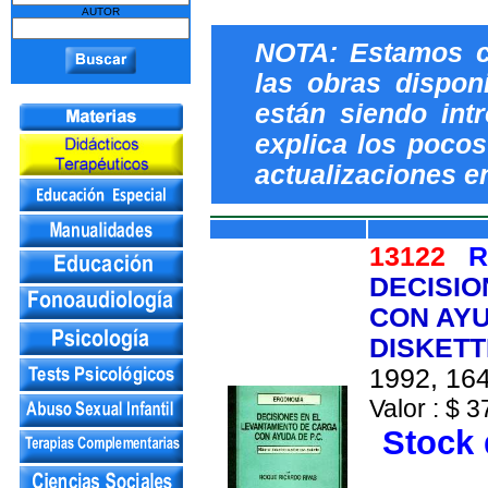
AUTOR
NOTA: Estamos c
las obras dispon
están siendo int
explica los pocos 
actualizaciones e
13122
R
DECISIO
CON AYU
DISKETT
1992, 164
Valor : $ 3
Stock 