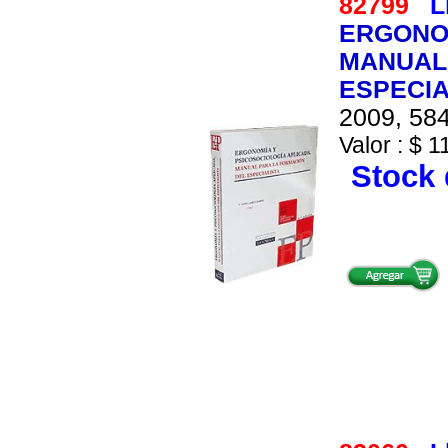
82799
L
ERGONOM
MANUAL
ESPECIA
2009, 584
Valor : $ 1
Stock 