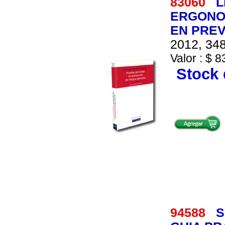
83060
L
ERGONOM
EN PRE
2012, 348
Valor : $ 8
Stock 
94588
S