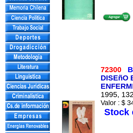
72300
B
DISEñO 
ENFERM
1995, 132
Valor : $ 3
Stock 