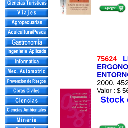
75624
L
ERGONOM
ENTORN
2000, 452
Valor : $ 5
Stock 