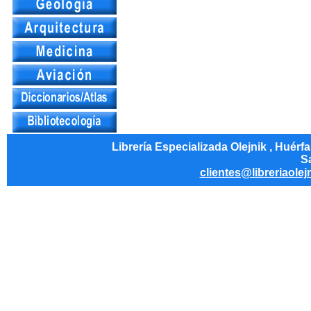
Librería Especializada Olejnik , Huérf
Sa
clientes@libreriaolej