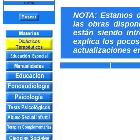
AUTOR
NOTA: Estamos c
las obras dispon
están siendo int
explica los pocos 
actualizaciones e