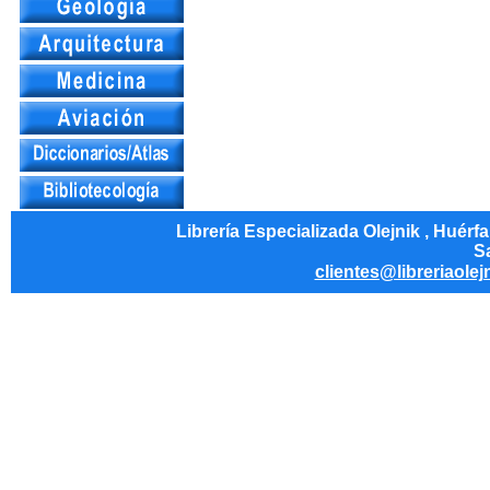
Librería Especializada Olejnik , Huérf
Sa
clientes@libreriaolej