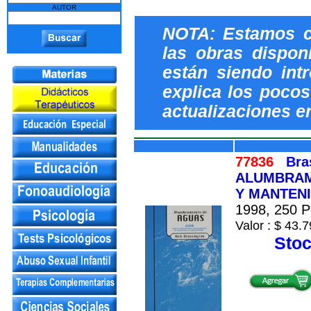
AUTOR
NOTA: Estamos c
las obras dispon
están siendo int
explica los pocos 
actualizaciones e
77836
Bra
ALUMBRAM
Y MANTEN
1998, 250 Pá
Valor : $ 43.7
Stoc