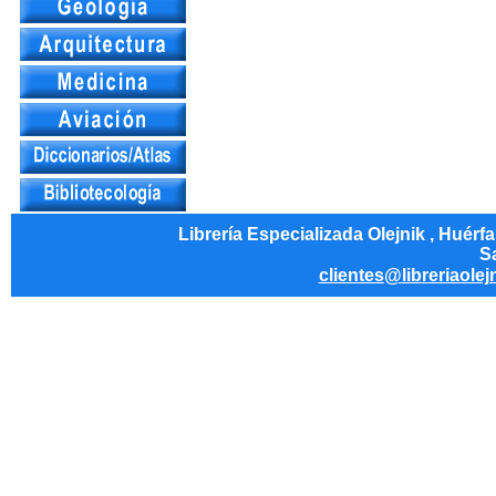
Librería Especializada Olejnik , Huérf
Sa
clientes@libreriaolej