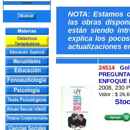
AUTOR
NOTA: Estamos c
las obras dispon
están siendo int
explica los pocos 
actualizaciones e
24514
Gol
PREGUNTAS
ENFOQUE 
2008, 230 Pá
Valor : $ 26.6
Stoc