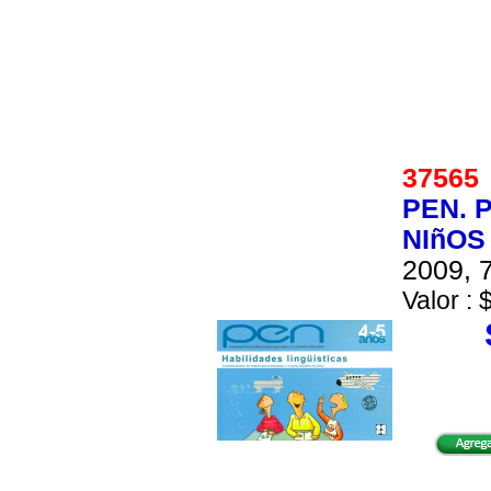
3756
PEN. 
NIñOS 
2009, 7
Valor : 