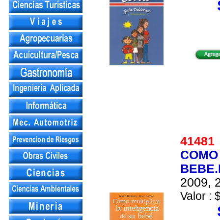
4148
COMO 
BEBE.
2009, 2
Valor : 