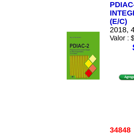
PDIAC
INTEG
(E/C)
2018, 4
Valor : 
3484