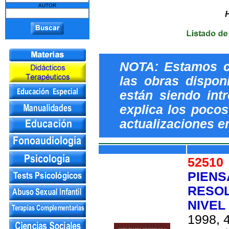
AUTOR
NOTA: Estamos c
las obras dispon
están siendo int
explica los pocos 
actualizaciones e
5251
PIENS
RESOL
NIVEL
1998, 4