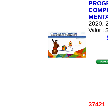
PROGR
COMPE
MENTA
2020, 2
Valor : 
3742