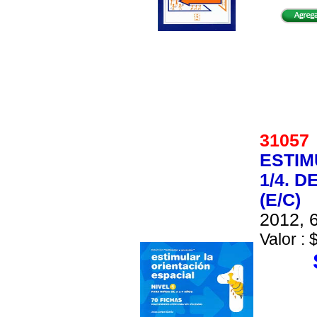
3105
ESTIM
1/4. D
(E/C)
2012, 6
Valor : 