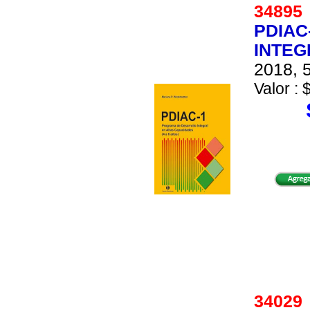
3489
PDIAC
INTEG
2018, 5
Valor : 
3402