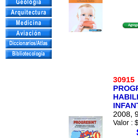
3091
PROGR
HABIL
INFANT
2008, 9
Valor : 