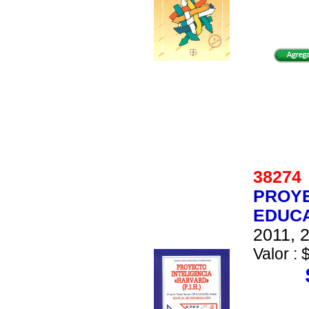
3827
PROYE
EDUCA
2011, 2
Valor : 