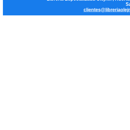
Sa
clientes@libreriaolej