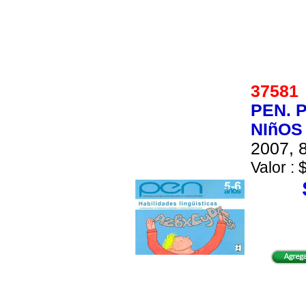
3758
PEN. 
NIñOS 
2007, 8
Valor : 