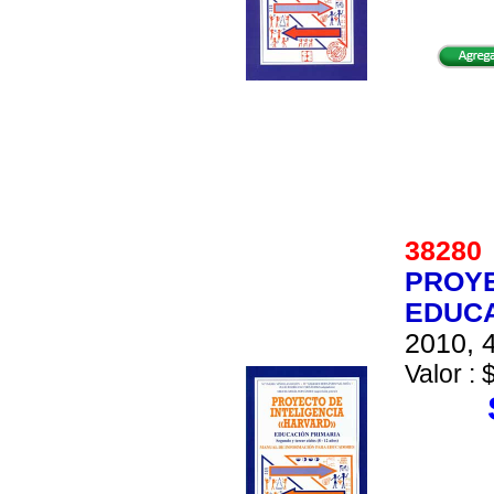
3828
PROYE
EDUCA
2010, 4
Valor : 