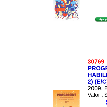
3076
PROGR
HABIL
2) (E/C
2009, 8
Valor : 