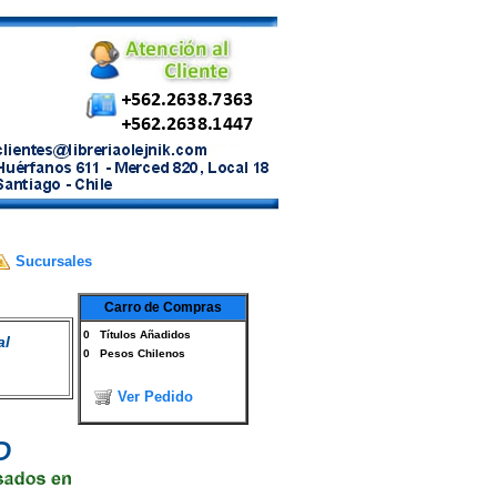
Sucursales
Carro de Compras
0
Títulos Añadidos
al
0
Pesos Chilenos
Ver Pedido
D