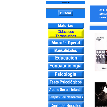
AUTOR
NOTA
está
revis