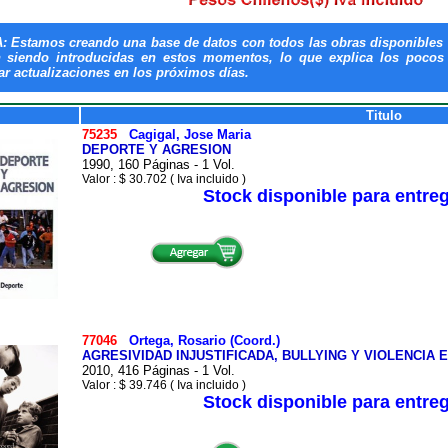
: Estamos creando una base de datos con todos las obras disponibles 
n siendo introducidas en estos momentos, lo que explica los pocos t
ar actualizaciones en los próximos días.
Titulo
75235
Cagigal, Jose Maria
DEPORTE Y AGRESION
1990, 160 Páginas - 1 Vol.
Valor : $ 30.702 ( Iva incluido )
Stock disponible para entre
77046
Ortega, Rosario (Coord.)
AGRESIVIDAD INJUSTIFICADA, BULLYING Y VIOLENCIA
2010, 416 Páginas - 1 Vol.
Valor : $ 39.746 ( Iva incluido )
Stock disponible para entre