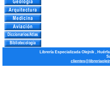
Librería Especializada Olejnik , Huérf
Sa
clientes@libreriaolej