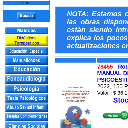
AUTOR
NOTA: Estamos c
las obras dispon
están siendo int
explica los pocos 
actualizaciones e
78455
Rod
MANUAL D
PSICOEST
2022, 150 Pá
Valor : $ 36.1
Stoc