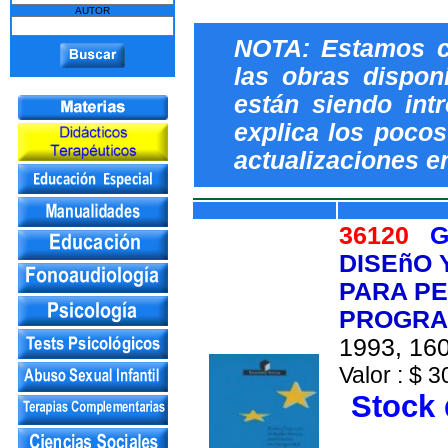
AUTOR
NOTA: Estamos c
las obras dispon
están siendo int
explica los pocos 
actualizaciones e
36120
G
DISEñO 
PARA PE
PROGRA
1993, 160
Valor : $ 3
Stock 