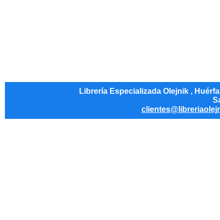
Librería Especializada Olejnik , Huérf
Sa
clientes@libreriaolej