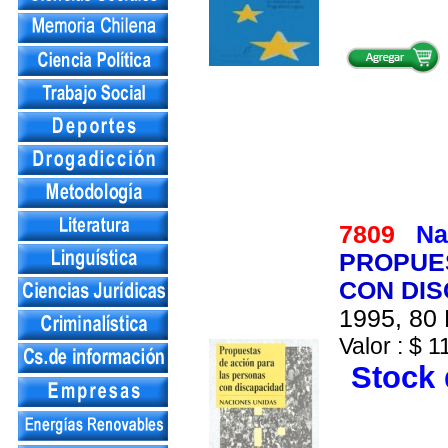
7809
Na
PROPUE
CON DI
1995, 80 
Valor : $ 1
Stock 