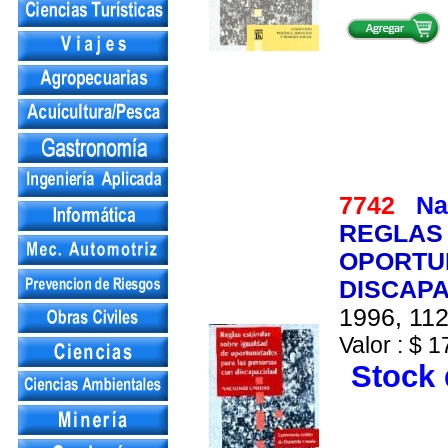
7742
Na
REGLAS
OPORTU
DISCAP
1996, 112
Valor : $ 1
Stock 