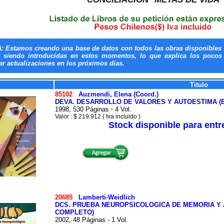
: Estamos creando una base de datos con todos las obras disponibles 
n siendo introducidas en estos momentos, lo que explica los pocos t
ar actualizaciones en los próximos días.
Titulo
85102
Auzmendi, Elena (Coord.)
DEVA. DESARROLLO DE VALORES Y AUTOESTIMA (E
1998, 530 Páginas - 4 Vol.
Valor : $ 219.912 ( Iva incluido )
Stock disponible para ent
20685
Lamberti-Weidlich
DCS. PRUEBA NEUROPSICOLOGICA DE MEMORIA Y 
COMPLETO)
2002, 48 Páginas - 1 Vol.