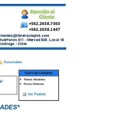
Sucursales
Carro de Compras
0
Títulos Añadidos
al
0
Pesos Chilenos
Ver Pedido
DADES*