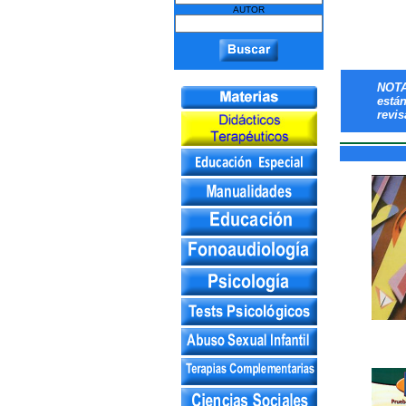
AUTOR
NOTA
está
revis