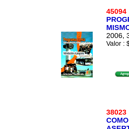
4509
PROG
MISMO
2006, 
Valor : 
3802
COMO
ASERT