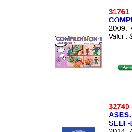
3176
COMPR
2009, 
Valor : 
3274
ASES.
SELF-
2014, 