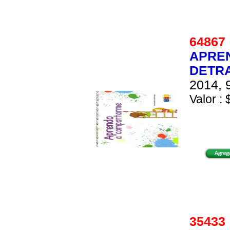
6486
APRE
DETRA
2014, 
Valor : 
3543