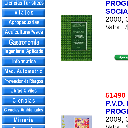
PROGR
SOCI
2000, 
Valor : 
5149
P.V.D
PROG
2009, 
Valor : 