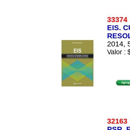
3337
EIS. 
RESOL
2014, 
Valor : 
3216
PSR. 