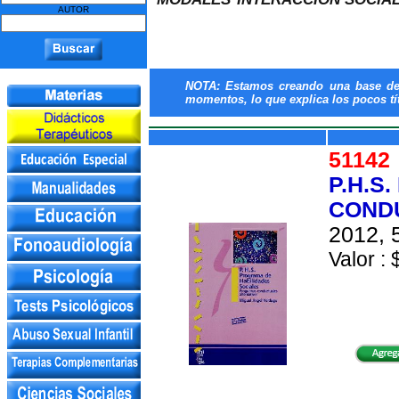
AUTOR
NOTA: Estamos creando una base de d
momentos, lo que explica los pocos tít
5114
P.H.S
CONDU
2012, 
Valor : 