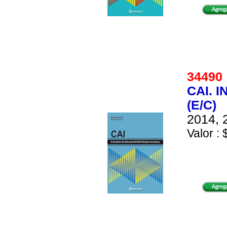
3449
CAI. 
(E/C)
2014, 
Valor : 