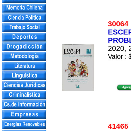
3006
ESCEP
PROB
2020, 
Valor : 
4146