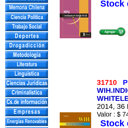
Stock 
31710
P
WIH.IND
WHITELE
2014, 36 
Valor : $ 7
Stock 