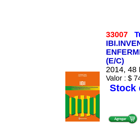
33007
T
IBI.INV
ENFERME
(E/C)
2014, 48 
Valor : $ 7
Stock 