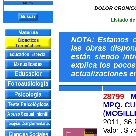
AUTOR
DOLOR CRONIC
NOTA: Estamos c
las obras dispon
están siendo int
explica los pocos 
actualizaciones e
28799
M
MPQ. CU
(MCGILL
2011, 36 
Valor : $ 7