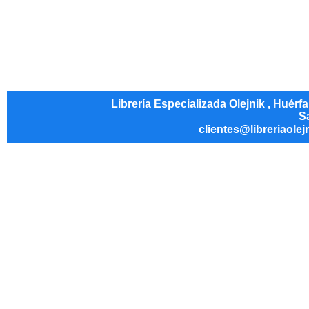
Librería Especializada Olejnik , Huérf
Sa
clientes@libreriaolej