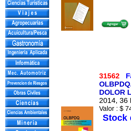
31562
F
OLBPDQ.
DOLOR L
2014, 36 
Valor : $ 7
Stock 