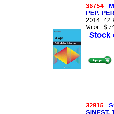
36754
M
PEP. PE
2014, 42 
Valor : $ 7
Stock 
32915
S
SINEST.