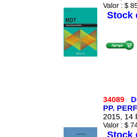
Valor : $ 8
Stock 
34089
D
PP. PERF
2015, 14 
Valor : $ 7
Stock 