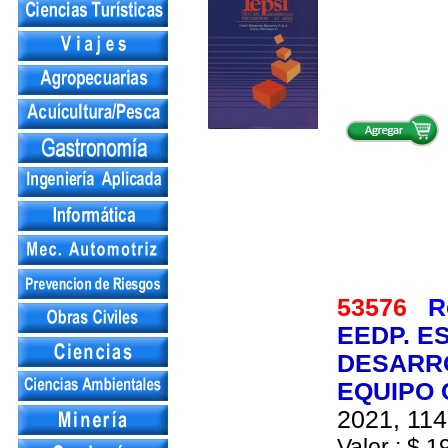
53576
R
EEDP. E
DESARRO
EQUIPO
2021, 114
Valor : $ 1