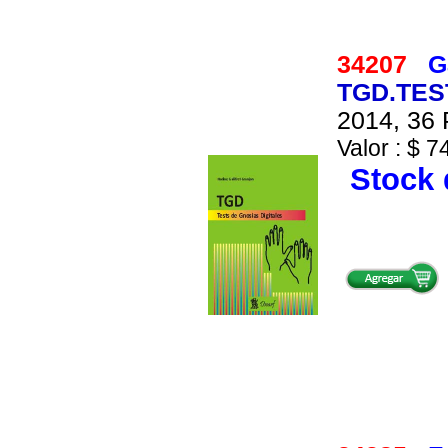
34207
G
TGD.TES
2014, 36 
Valor : $ 7
Stock 