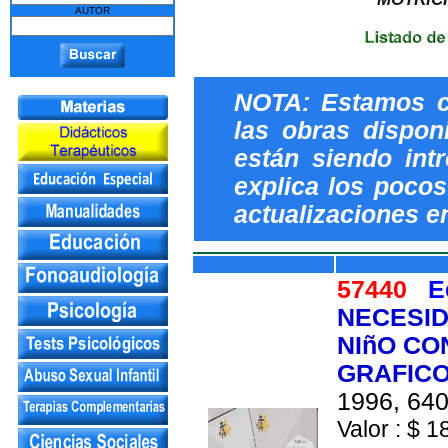
AUTOR
NOTA: Estamos c
las obras dispon
están siendo int
explica los pocos 
actualizaciones e
57440
E
NECESID
NIñO CO
GRAFICO
1996, 640
Valor : $ 1