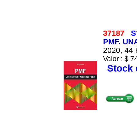
37187
S
PMF. UN
2020, 44 
Valor : $ 7
Stock 