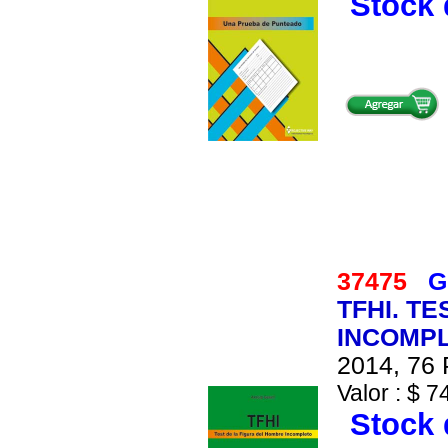
Stock 
37475
G
TFHI. T
INCOMPL
2014, 76 
Valor : $ 7
Stock 