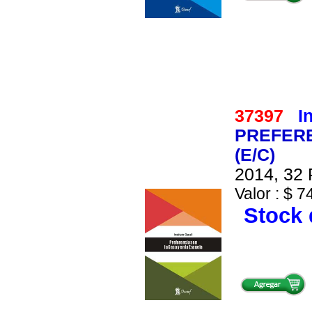
37397
I
PREFERE
(E/C)
2014, 32 
Valor : $ 7
Stock 