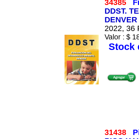
34385
F
DDST. T
DENVER 
2022, 36 
Valor : $ 1
Stock 
31438
P