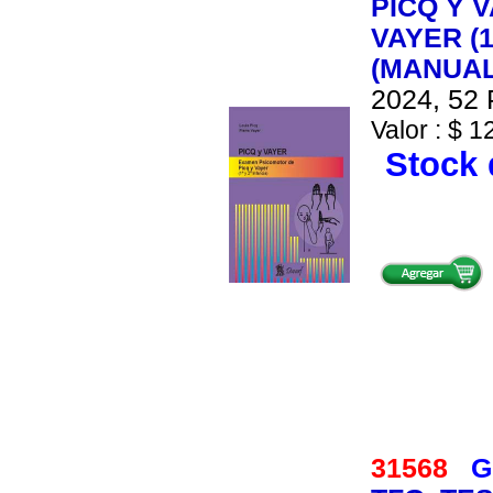
PICQ Y 
VAYER (1
(MANUA
2024, 52 
Valor : $ 1
Stock 
31568
G