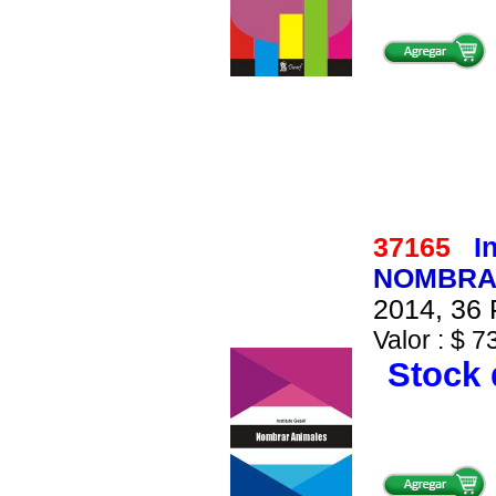
37165
I
NOMBRAR
2014, 36 
Valor : $ 7
Stock 