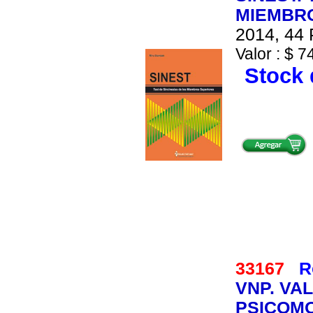
MIEMBRO
2014, 44 
Valor : $ 7
Stock 
33167
R
VNP. VA
PSICOMO