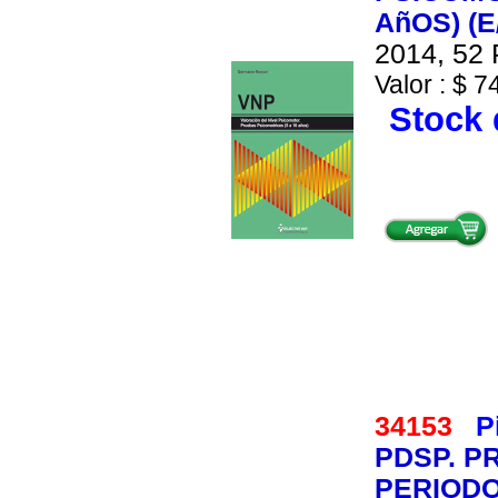
AñOS) (E
2014, 52 
Valor : $ 7
Stock 
34153
P
PDSP. P
PERIOD