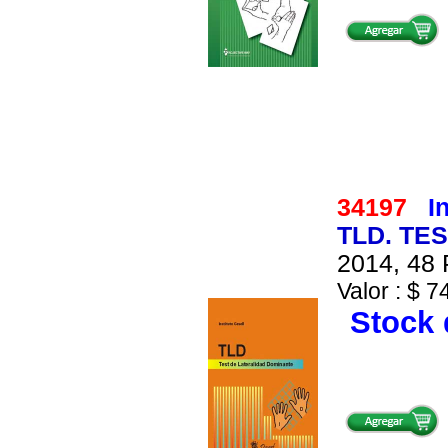
34197
I
TLD. TE
2014, 48 
Valor : $ 7
Stock 