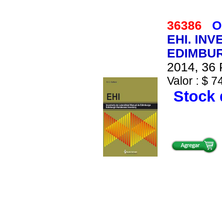
36386
O
EHI. IN
EDIMBUR
2014, 36 
Valor : $ 7
Stock 