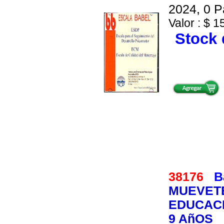
2024, 0 P
Valor : $ 1
Stock 
38176
B
MUEVETE
EDUCACI
9 AñOS