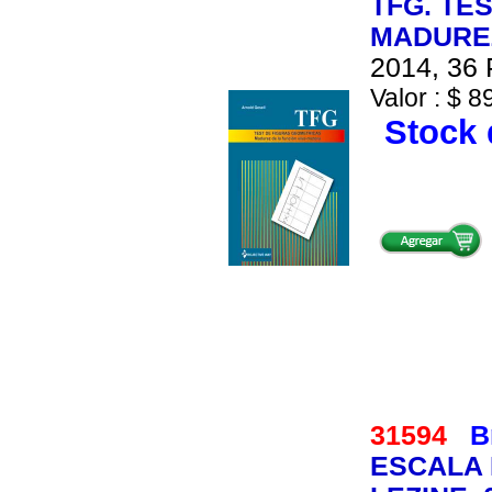
TFG. TE
MADUREZ
2014, 36 
Valor : $ 8
Stock 
31594
B
ESCALA