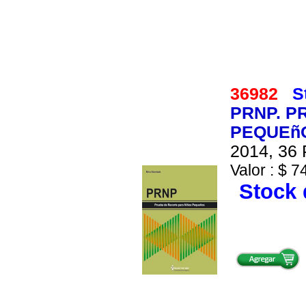
36982
S
PRNP. P
PEQUEñO
2014, 36 
Valor : $ 7
Stock 