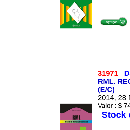
31971
D
RML. RE
(E/C)
2014, 28 
Valor : $ 7
Stock 