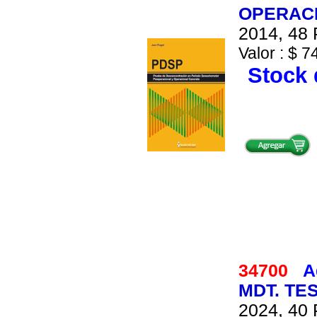
OPERAC
2014, 48 
Valor : $ 7
Stock 
34700
A
MDT. TE
2024, 40 