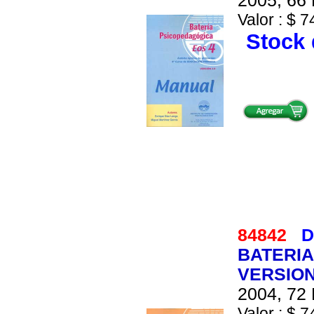
2005, 66 
Valor : $ 7
Stock 
84842
D
BATERIA
VERSION
2004, 72 
Valor : $ 7