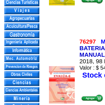
76297
M
BATERIA
MANUAL)
2018, 98 
Valor : $ 5
Stock 