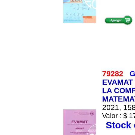
79282
G
EVAMAT 
LA COM
MATEMAT
2021, 158
Valor : $ 1
Stock 