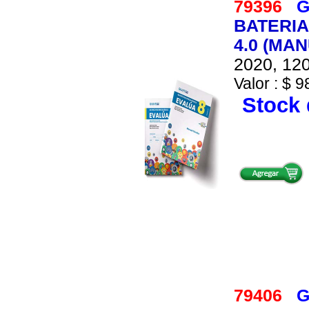
79396
G
BATERIA
4.0 (MA
2020, 120
Valor : $ 9
Stock 
79406
G