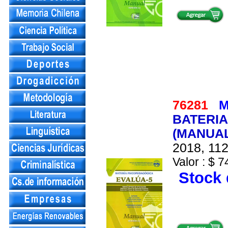
76281
M
BATERIA
(MANUAL
2018, 112
Valor : $ 7
Stock 