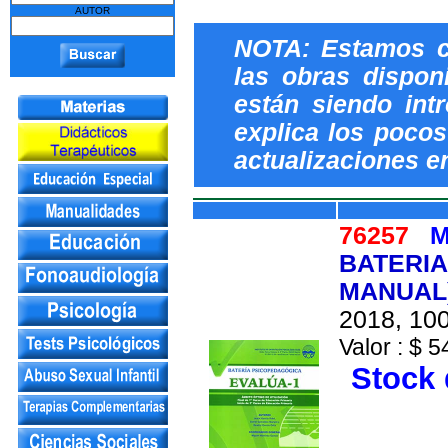
AUTOR
NOTA: Estamos c
las obras dispon
están siendo int
explica los pocos 
actualizaciones e
76257
M
BATERIA
MANUAL)
2018, 100
Valor : $ 5
Stock 