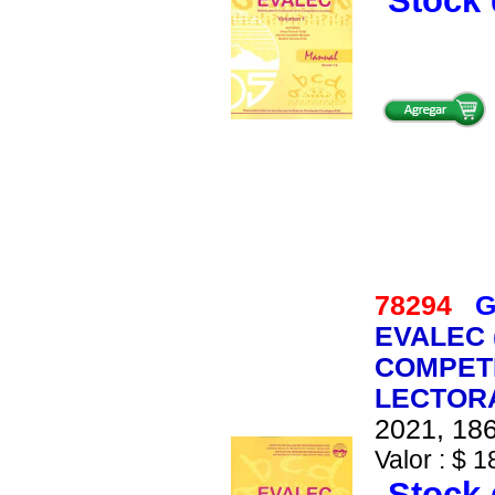
Stock 
78294
G
EVALEC 
COMPET
LECTORA
2021, 186
Valor : $ 1
Stock 