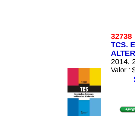
3273
TCS. 
ALTER
2014, 2
Valor : 