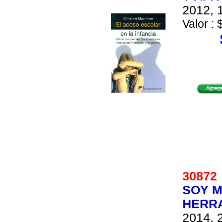
2012, 1
Valor : 
3087
SOY M
HERRA
2014, 2