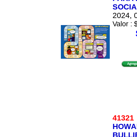
SOCIA
2024, 0
Valor : 
4132
HOWA
BULLI