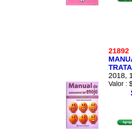
2189
MANUA
TRATA
2018, 1
Valor : 