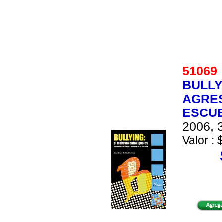
5106
BULLY
AGRES
ESCU
2006, 3
Valor : 