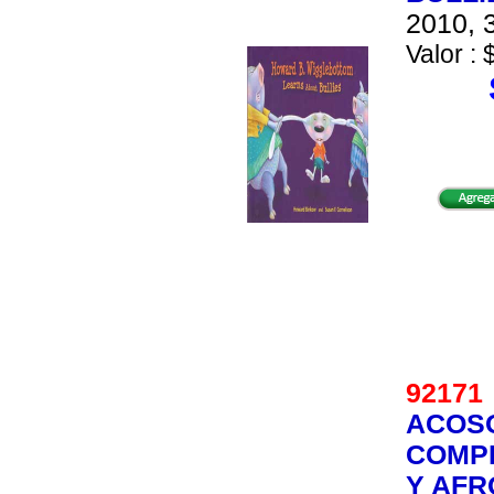
2010, 3
Valor : 
9217
ACOSO
COMPR
Y AF