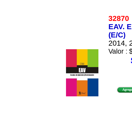
3287
EAV. 
(E/C)
2014, 2
Valor : 