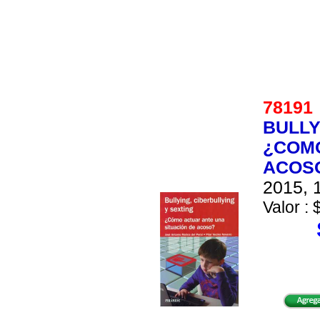
7819
BULLY
¿COMO
ACOS
2015, 1
Valor : 