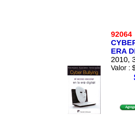
9206
CYBER
ERA D
2010, 3
Valor : 