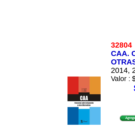
3280
CAA. 
OTRAS
2014, 2
Valor : 