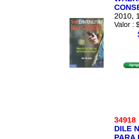
CONS
2010, 1
Valor : 
3491
DILE 
PARA 