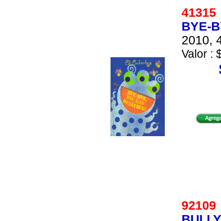
4131
BYE-B
2010, 4
Valor : 
9210
BULLY