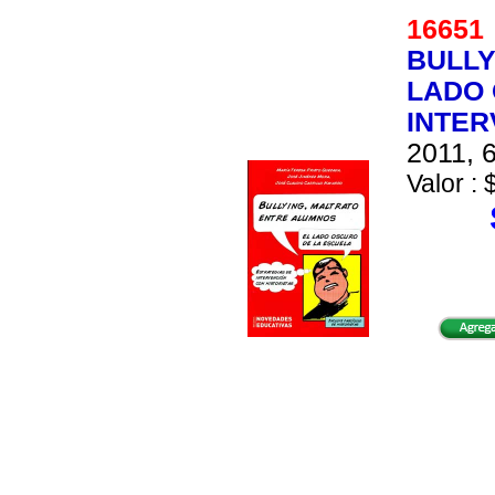
1665
BULLY
LADO 
INTER
2011, 6
Valor : 