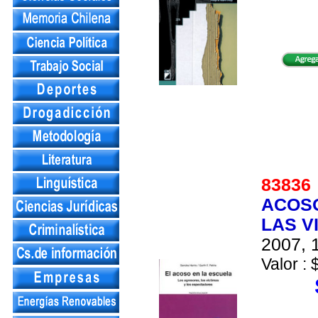
8383
ACOSO
LAS V
2007, 1
Valor : 