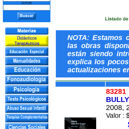
AUTOR
NOTA: Estamos c
las obras dispon
están siendo int
explica los pocos 
actualizaciones e
8328
BULLY
2008, 2
Valor : 