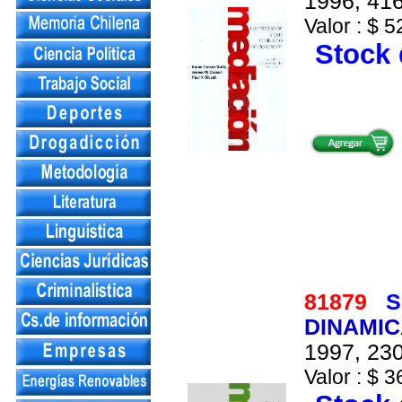
1996, 416
Valor : $ 5
Stock 
81879
S
DINAMIC
1997, 230
Valor : $ 3