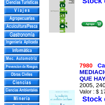
Stock 
7980
Ca
MEDIACI
QUE HA
2005, 240
Valor : $ 1
Stock 