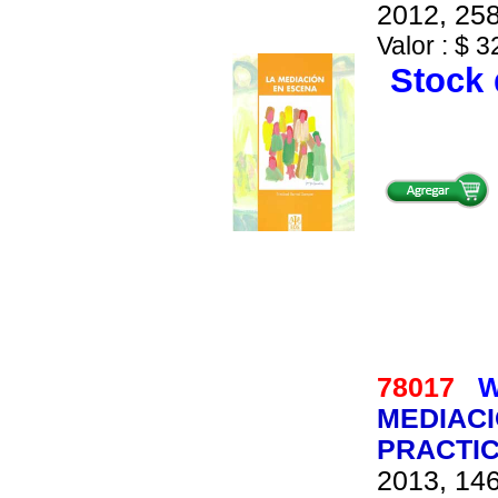
2012, 258
Valor : $ 3
Stock 
78017
W
MEDIACI
PRACTI
2013, 146