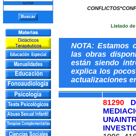
AUTOR
CONFLICTOS*CONF
NOTA: Estamos c
las obras dispon
están siendo int
explica los pocos 
actualizaciones e
81290
D
MEDIACI
UNAINT
INVEST