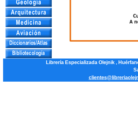
Librería Especializada Olejnik , Huérfa
Sa
clientes@libreriaolej