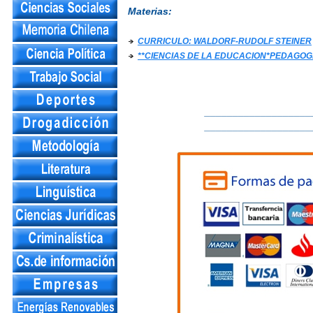
Materias:
CURRICULO: WALDORF-RUDOLF STEINER
**CIENCIAS DE LA EDUCACION*PEDAGOG
___________________
___________________