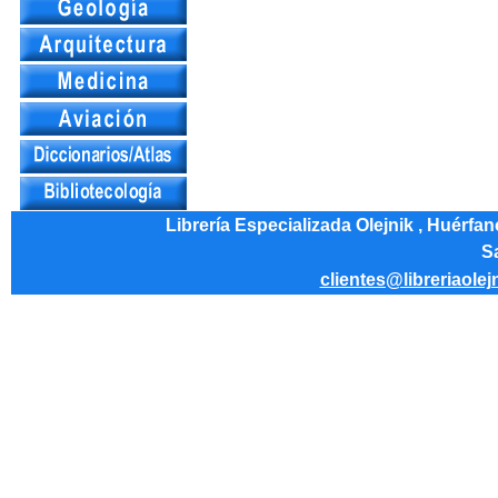
Librería Especializada Olejnik , Huérfa
Sa
clientes@libreriaolej