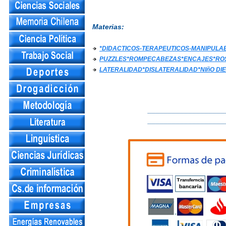
Materias:
*DIDACTICOS-TERAPEUTICOS-MANIPULAB
PUZZLES*ROMPECABEZAS*ENCAJES*RO
LATERALIDAD*DISLATERALIDAD*NIñO DI
___________________
___________________