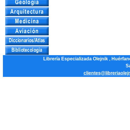
Librería Especializada Olejnik , Huérfa
Sa
clientes@libreriaolej