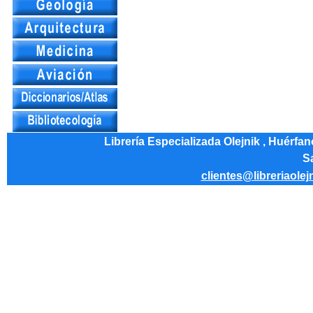
Librería Especializada Olejnik , Huérfa
Sa
clientes@libreriaolej