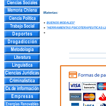
Materias:
BUENOS MODALES*
*HERRAMIENTAS PSICOTERAPEUTICAS-L
___________________
___________________