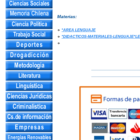
Materias:
*AREA LENGUAJE
*DIDACTICOS-MATERIALES-LENGUAJE*L
___________________
___________________