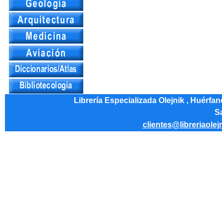
Librería Especializada Olejnik , Huérfa
Sa
clientes@libreriaolej