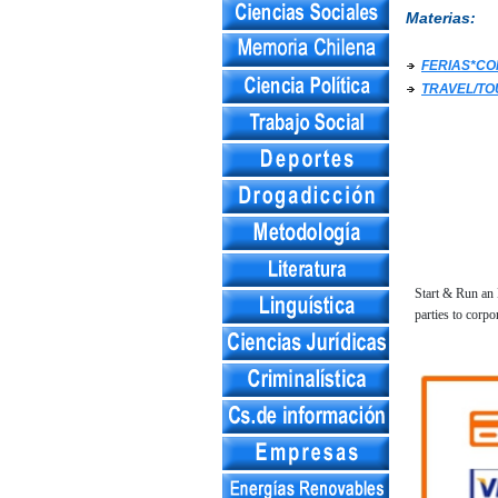
Materias:
FERIAS*CO
TRAVEL/TO
Start & Run an 
parties to corp