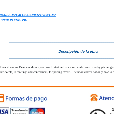
NGRESOS*EXPOSICIONES*EVENTOS*
URISM IN ENGLISH
___________________________________________________
Descripción de la obra
___________________________________________________
Event-Planning Business shows you how to start and run a successful enterprise by planning ev
orate events, to meetings and conferences, to sporting events. The book covers not only how to 