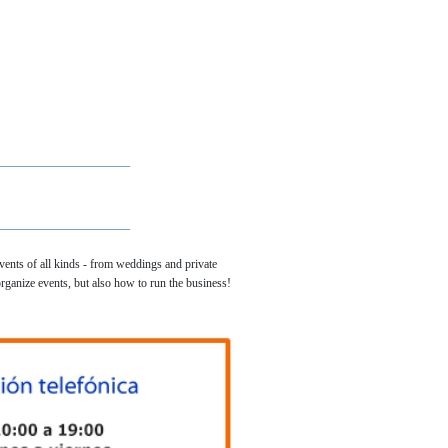
_________________
_________________
ents of all kinds - from weddings and private
organize events, but also how to run the business!