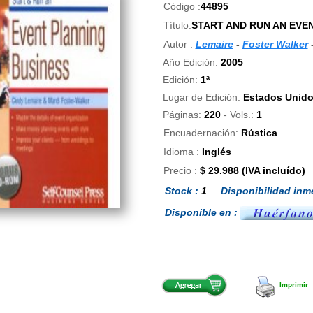
Código :
44895
Título:
START AND RUN AN EVE
Autor :
Lemaire
-
Foster Walker
Año Edición:
2005
Edición:
1ª
Lugar de Edición:
Estados Unido
Páginas:
220
- Vols.:
1
Encuadernación:
Rústica
Idioma :
Inglés
Precio :
$ 29.988 (IVA incluído)
Stock :
1
Disponibilidad inme
Disponible en :
Imprimir