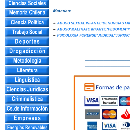
Materias:
ABUSO SEXUAL INFANTIL*DENUNCIAS F
ABUSO*MALTRATO INFANTIL*PEDOFILIA
PSICOLOGIA FORENSE*JUDICIAL*JURIDIC
___________________
___________________