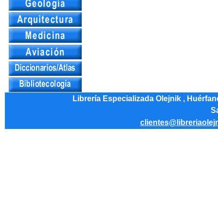
Librería Especializada Olejnik , Huérfa
Sa
clientes@libreriaolej