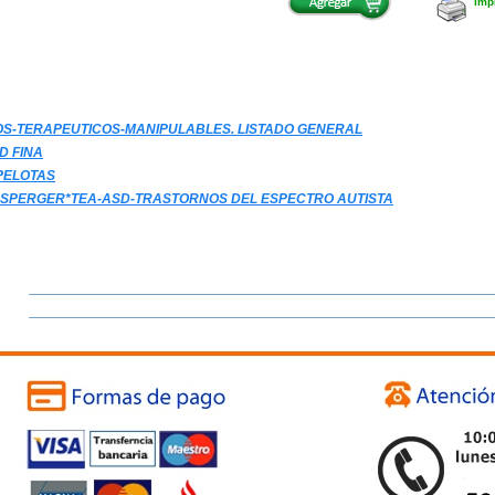
Impr
OS-TERAPEUTICOS-MANIPULABLES. LISTADO GENERAL
D FINA
PELOTAS
SPERGER*TEA-ASD-TRASTORNOS DEL ESPECTRO AUTISTA
____________________________________________________
____________________________________________________