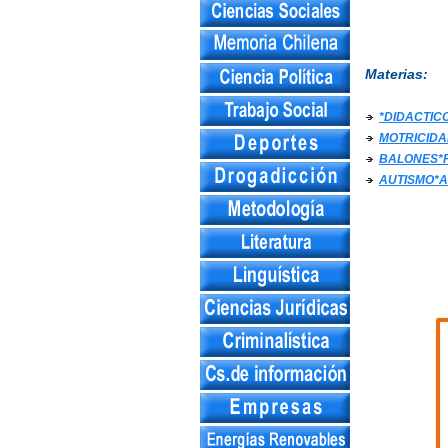
Materias:
*DIDACTIC
MOTRICIDA
BALONES*
AUTISMO*A