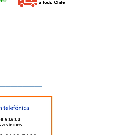
imir
__________________
__________________