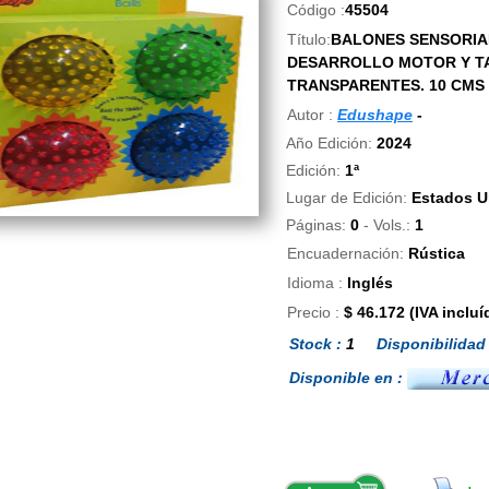
Código :
45504
Título:
BALONES SENSORIA
DESARROLLO MOTOR Y TAC
TRANSPARENTES. 10 CMS
Autor :
Edushape
-
Año Edición:
2024
Edición:
1ª
Lugar de Edición:
Estados U
Páginas:
0
- Vols.:
1
Encuadernación:
Rústica
Idioma :
Inglés
Precio :
$ 46.172 (IVA incluí
Stock :
1
Disponibilidad 
Disponible en :