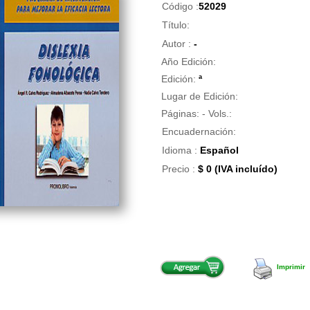
Código :
52029
Título:
Autor :
-
Año Edición:
Edición:
ª
Lugar de Edición:
Páginas:
- Vols.:
Encuadernación:
Idioma :
Español
Precio :
$ 0 (IVA incluído)
Imprimir