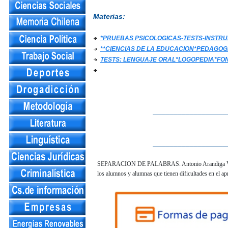
Materias:
*PRUEBAS PSICOLOGICAS-TESTS-INST
**CIENCIAS DE LA EDUCACION*PEDAGOG
TESTS: LENGUAJE ORAL*LOGOPEDIA*FO
__________________
__________________
SEPARACION DE PALABRAS. Antonio Arandiga Valles. 
los alumnos y alumnas que tienen dificultades en el apre