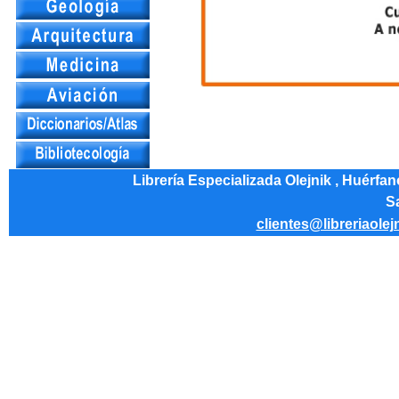
Librería Especializada Olejnik , Huérfa
Sa
clientes@libreriaolej