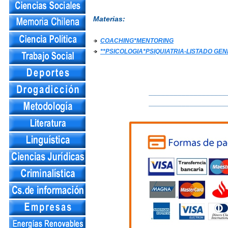
Materias:
COACHING*MENTORING
**PSICOLOGIA*PSIQUIATRIA-LISTADO GE
___________________
___________________