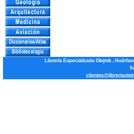
Librería Especializada Olejnik , Huérfa
Sa
clientes@libreriaolej